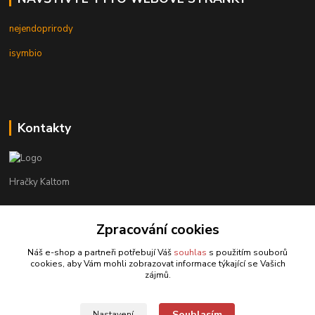
nejendoprirody
isymbio
Kontakty
Hračky Kaltom
Hračky Kaltom
Zpracování cookies
+420 777 538 008
(Po-Pá, 9 - 18 hod.)
Náš e-shop a partneři potřebují Váš
souhlas
s použitím souborů
cookies, aby Vám mohli zobrazovat informace týkající se Vašich
hrackykaltom@gmail.com
zájmů.
Souhlasím
Nastavení