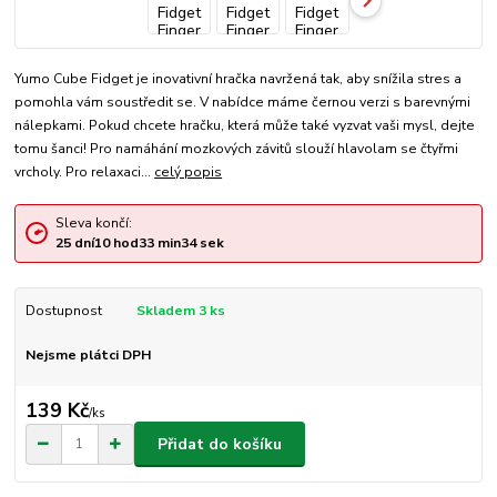
Yumo Cube Fidget je inovativní hračka navržená tak, aby snížila stres a
pomohla vám soustředit se. V nabídce máme černou verzi s barevnými
nálepkami. Pokud chcete hračku, která může také vyzvat vaši mysl, dejte
tomu šanci! Pro namáhání mozkových závitů slouží hlavolam se čtyřmi
vrcholy. Pro relaxaci...
celý popis
Sleva končí:
25
dní
10
hod
33
min
34
sek
Dostupnost
Skladem 3 ks
Nejsme plátci DPH
139 Kč
/
ks
Přidat do košíku