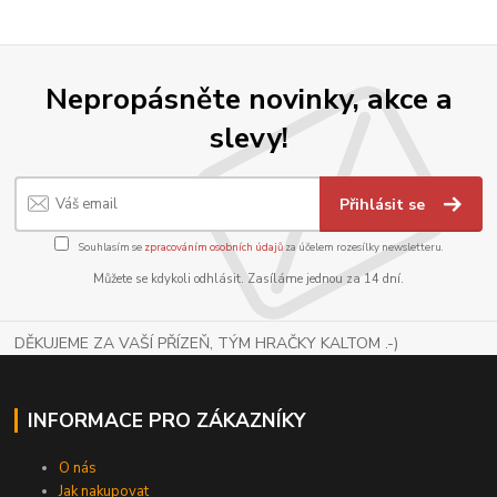
Nepropásněte novinky, akce a
slevy!
Přihlásit se
Souhlasím se
zpracováním osobních údajů
za účelem rozesílky newsletteru.
Můžete se kdykoli odhlásit. Zasíláme jednou za 14 dní.
DĚKUJEME ZA VAŠÍ PŘÍZEŇ, TÝM HRAČKY KALTOM .-)
INFORMACE PRO ZÁKAZNÍKY
O nás
Jak nakupovat