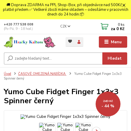
🚚 Doprava ZDARMA na PPL Shop-Box, při objednávce nad 500Kč a
platbě předem.✅ Veškeré zboží máme skladem – odesíláme v pracovních
dnech do 24 hodin.📦
0
ks
+420 777 538 008
CZK
za
0 Kč
(Po-Pá, 9 - 18 hod.)
Menu
Hledat
Úvod
ČASOVĚ OMEZENÁ NABÍDKA
Yumo Cube Fidget Finger 1x3x3
Spinner černý
Yumo Cube Fidget Finger 1x3x3
Spinner černý
249 Kč
- 44 %