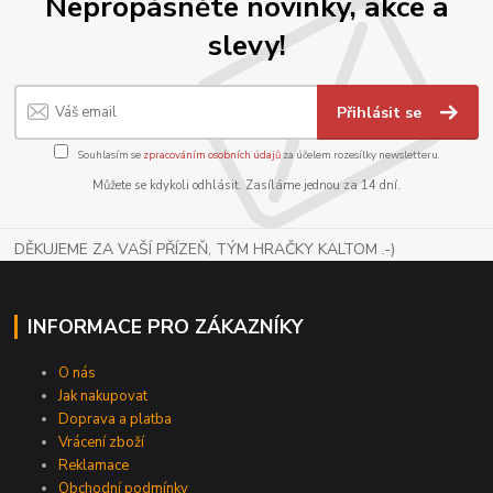
Nepropásněte novinky, akce a
slevy!
Přihlásit se
Souhlasím se
zpracováním osobních údajů
za účelem rozesílky newsletteru.
Můžete se kdykoli odhlásit. Zasíláme jednou za 14 dní.
DĚKUJEME ZA VAŠÍ PŘÍZEŇ, TÝM HRAČKY KALTOM .-)
INFORMACE PRO ZÁKAZNÍKY
O nás
Jak nakupovat
Doprava a platba
Vrácení zboží
Reklamace
Obchodní podmínky