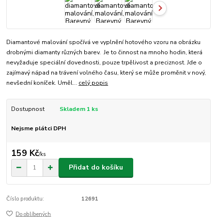
Diamantové malování spočívá ve vyplnění hotového vzoru na obrázku
drobnými diamanty různých barev. Je to činnost na mnoho hodin, která
nevyžaduje speciální dovednosti, pouze trpělivost a preciznost. Jde o
zajímavý nápad na trávení volného času, který se může proměnit v nový,
nevšední koníček. Uměl...
celý popis
Dostupnost
Skladem 1 ks
Nejsme plátci DPH
159 Kč
/
ks
Přidat do košíku
Číslo produktu:
12691
Do oblíbených