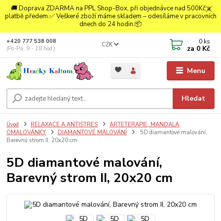
🚚 Doprava ZDARMA na PPL Shop-Box, při objednávce nad 500Kč a
platbě předem.✅ Veškeré zboží máme skladem – odesíláme v pracovních
dnech do 24 hodin.📦
0
ks
+420 777 538 008
CZK
za
0 Kč
(Po-Pá, 9 - 18 hod.)
Menu
Hledat
Úvod
RELAXACE A ANTISTRES
ARTETERAPIE, MANDALA,
OMALOVÁNKY
DIAMANTOVÉ MALOVÁNÍ
5D diamantové malování,
Barevný strom II, 20x20 cm
5D diamantové malování,
Barevný strom II, 20x20 cm