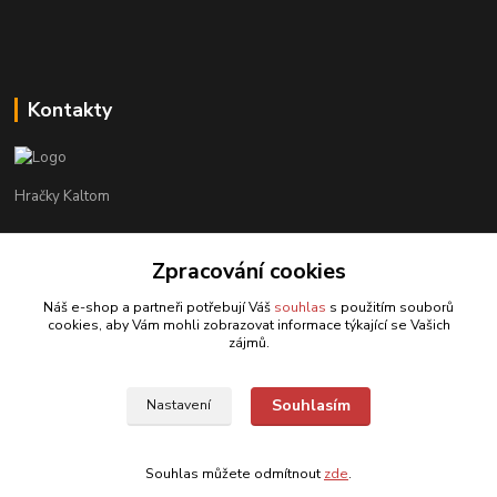
Kontakty
Hračky Kaltom
Hračky Kaltom
+420 777 538 008
Zpracování cookies
(Po-Pá, 9 - 18 hod.)
Náš e-shop a partneři potřebují Váš
souhlas
s použitím souborů
cookies, aby Vám mohli zobrazovat informace týkající se Vašich
hrackykaltom@gmail.com
zájmů.
Souhlasím
Nastavení
Souhlas můžete odmítnout
zde
.
Vytvořeno na
Eshop-rychle.cz