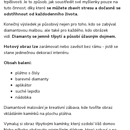
trpělivosti. Je to způsob, jak soustředit své myšlenky pouze na
tuto činnost, díky které
se můžete zbavit stresu a dočasně se
odstřihnout od každodenního života.
Konečný výsledek je působivý nejen pro toho, kdo se zabýval
diamantovou malbou, ale také pro každého, kdo obrázek
vidí.
Diamanty se jemně třpytí a působí úžasným dojmem.
Hotový obraz lze
zarámovat nebo zavěsit bez rámu - jistě se
stane jedinečnou dekorací interiéru.
Obsah balení:
plátno s čísly
barevné diamanty
aplikátor
suché lepidlo
nádobka
Diamantové malování je kreativní zábava, kde tvoříte obraz
vkládáním kamínků na plochu plátna.
Vymaluj si obraz třpytivými kamínky, který ozdobí Váš domov.
Nebo někoho obdarujte originálním dárkem, který zabaví a po