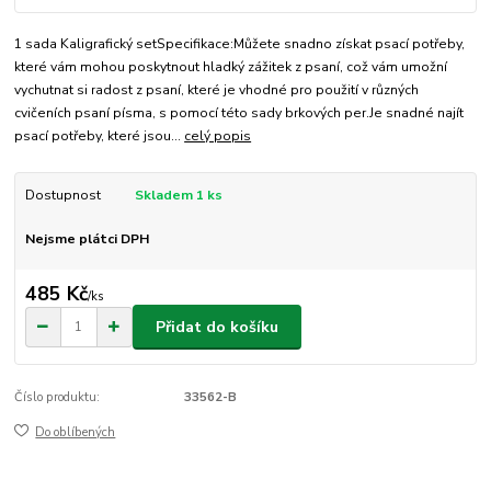
1 sada Kaligrafický setSpecifikace:Můžete snadno získat psací potřeby,
které vám mohou poskytnout hladký zážitek z psaní, což vám umožní
vychutnat si radost z psaní, které je vhodné pro použití v různých
cvičeních psaní písma, s pomocí této sady brkových per.Je snadné najít
psací potřeby, které jsou...
celý popis
Dostupnost
Skladem 1 ks
Nejsme plátci DPH
485 Kč
/
ks
Přidat do košíku
Číslo produktu:
33562-B
Do oblíbených