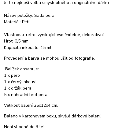
Je to nejlepší volba smysluplného a originálního dárku.
Název položky: Sada pera
Materiál: Peří
Vlastnosti: retro, vynikající, vyměnitelné, dekorativní
Hrot: 0,5 mm
Kapacita inkoustu: 15 ml
Provedení a barva se mohou lišit od fotografie.
Balíček obsahuje:
1 x pero
1 x černý inkoust
1 x držák pera
5 x náhradní hrot pera
Velikost balení 25x12x4 cm.
Baleno v kartonovém boxu, skvělé dárkové balení.
Není vhodné do 3 let.