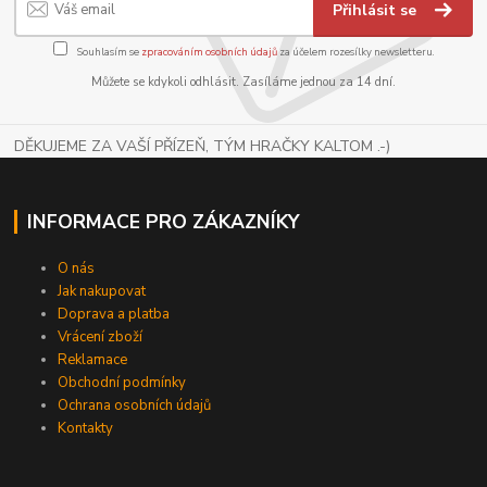
Přihlásit se
Souhlasím se
zpracováním osobních údajů
za účelem rozesílky newsletteru.
Můžete se kdykoli odhlásit. Zasíláme jednou za 14 dní.
DĚKUJEME ZA VAŠÍ PŘÍZEŇ, TÝM HRAČKY KALTOM .-)
INFORMACE PRO ZÁKAZNÍKY
O nás
Jak nakupovat
Doprava a platba
Vrácení zboží
Reklamace
Obchodní podmínky
Ochrana osobních údajů
Kontakty