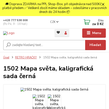
🚚 Doprava ZDARMA na PPL Shop-Box, při objednávce nad 500Kč a
platbě předem.✅ Veškeré zboží máme skladem – odesíláme v pracovních
dnech do 24 hodin.📦
0
ks
+420 777 538 008
CZK
za
0 Kč
(Po-Pá, 9 - 18 hod.)
Menu
Hledat
Úvod
RETRO HRAČKY
1502 Mapa světa, kaligrafická sada černá
1502 Mapa světa, kaligrafická
sada černá