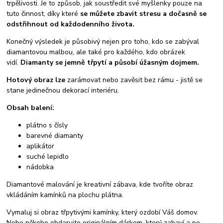
trpělivosti. Je to způsob, jak soustředit své myšlenky pouze na
tuto činnost, díky které
se můžete zbavit stresu a dočasně se
odstřihnout od každodenního života.
Konečný výsledek je působivý nejen pro toho, kdo se zabýval
diamantovou malbou, ale také pro každého, kdo obrázek
vidí.
Diamanty se jemně třpytí a působí úžasným dojmem.
Hotový obraz lze
zarámovat nebo zavěsit bez rámu - jistě se
stane jedinečnou dekorací interiéru.
Obsah balení:
plátno s čísly
barevné diamanty
aplikátor
suché lepidlo
nádobka
Diamantové malování je kreativní zábava, kde tvoříte obraz
vkládáním kamínků na plochu plátna.
Vymaluj si obraz třpytivými kamínky, který ozdobí Váš domov.
Nebo někoho obdarujte originálním dárkem, který zabaví a po