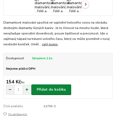
Diamantové malování spočívá ve vyplnění hotového vzoru na obrázku
drobnými diamanty různých barev. Je to činnost na mnoho hodin, která
nevyžaduje speciální dovednosti, pouze trpělivost a preciznost. Jde o
zajímavý nápad na trávení volného času, který se může proměnit v nový,
nevšední koníček. Uměl...
celý popis
Dostupnost
Skladem 2 ks
Nejsme plátci DPH
154 Kč
/
ks
Přidat do košíku
Číslo produktu:
12730-2
Do oblíbených