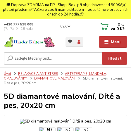
🚚 Doprava ZDARMA na PPL Shop-Box, při objednávce nad 500Kč a
platbě předem.✅ Veškeré zboží máme skladem – odesíláme v pracovních
dnech do 24 hodin.📦
0
ks
+420 777 538 008
CZK
za
0 Kč
(Po-Pá, 9 - 18 hod.)
Menu
Hledat
Úvod
RELAXACE A ANTISTRES
ARTETERAPIE, MANDALA,
OMALOVÁNKY
DIAMANTOVÉ MALOVÁNÍ
5D diamantové malování,
Dítě a pes, 20x20 cm
5D diamantové malování, Dítě a
pes, 20x20 cm