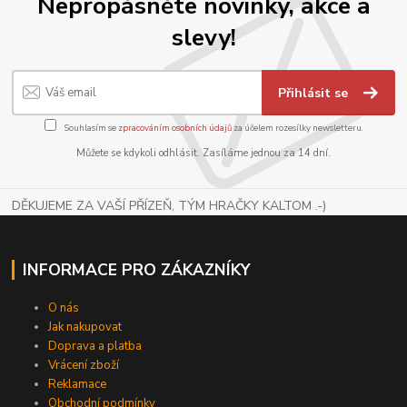
Nepropásněte novinky, akce a
slevy!
Přihlásit se
Souhlasím se
zpracováním osobních údajů
za účelem rozesílky newsletteru.
Můžete se kdykoli odhlásit. Zasíláme jednou za 14 dní.
DĚKUJEME ZA VAŠÍ PŘÍZEŇ, TÝM HRAČKY KALTOM .-)
INFORMACE PRO ZÁKAZNÍKY
O nás
Jak nakupovat
Doprava a platba
Vrácení zboží
Reklamace
Obchodní podmínky