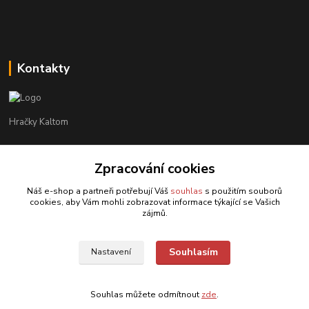
Kontakty
Hračky Kaltom
Hračky Kaltom
+420 777 538 008
Zpracování cookies
(Po-Pá, 9 - 18 hod.)
Náš e-shop a partneři potřebují Váš
souhlas
s použitím souborů
cookies, aby Vám mohli zobrazovat informace týkající se Vašich
hrackykaltom@gmail.com
zájmů.
Souhlasím
Nastavení
Souhlas můžete odmítnout
zde
.
Vytvořeno na
Eshop-rychle.cz