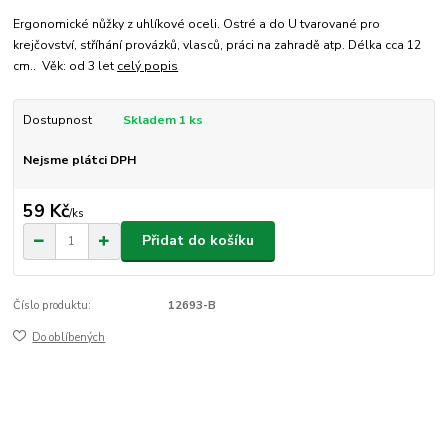
Ergonomické nůžky z uhlíkové oceli. Ostré a do U tvarované pro
krejčovství, stříhání provázků, vlasců, práci na zahradě atp. Délka cca 12
cm.. Věk: od 3 let
celý popis
Dostupnost
Skladem 1 ks
Nejsme plátci DPH
59 Kč
/
ks
Přidat do košíku
Číslo produktu:
12693-B
Do oblíbených