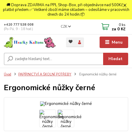
🚚 Doprava ZDARMA na PPL Shop-Box, při objednávce nad 500Kč a
platbě předem.✅ Veškeré zboží máme skladem – odesíláme v pracovních
dnech do 24 hodin.📦
0
ks
+420 777 538 008
CZK
za
0 Kč
(Po-Pá, 9 - 18 hod.)
Menu
Hledat
Úvod
PAPÍRNICTVÍ A ŠKOLNÍ POTŘEBY
Ergonomické nůžky černé
Ergonomické nůžky černé