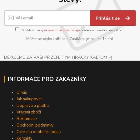
Přihlásit se
Souhlasím se
zpracováním osobních údajů
za účelem rozesílky newsletteru.
Můžete se kdykoli odhlásit. Zasíláme jednou za 14 dní.
DĚKUJEME ZA VAŠÍ PŘÍZEŇ, TÝM HRAČKY KALTOM .-)
INFORMACE PRO ZÁKAZNÍKY
O nás
Jak nakupovat
Doprava a platba
Vrácení zboží
Reklamace
Obchodní podmínky
Ochrana osobních údajů
Kontakty