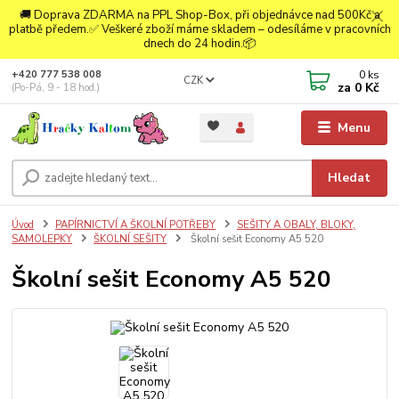
🚚 Doprava ZDARMA na PPL Shop-Box, při objednávce nad 500Kč a
platbě předem.✅ Veškeré zboží máme skladem – odesíláme v pracovních
dnech do 24 hodin.📦
0
ks
+420 777 538 008
CZK
za
0 Kč
(Po-Pá, 9 - 18 hod.)
Menu
Hledat
Úvod
PAPÍRNICTVÍ A ŠKOLNÍ POTŘEBY
SEŠITY A OBALY, BLOKY,
SAMOLEPKY
ŠKOLNÍ SEŠITY
Školní sešit Economy A5 520
Školní sešit Economy A5 520