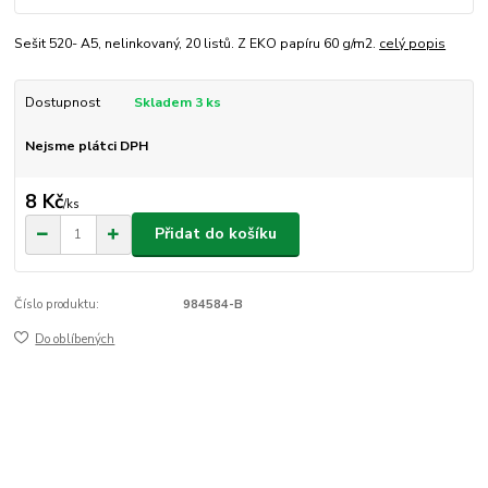
Sešit 520- A5, nelinkovaný, 20 listů. Z EKO papíru 60 g/m2.
celý popis
Dostupnost
Skladem 3 ks
Nejsme plátci DPH
8 Kč
/
ks
Přidat do košíku
Číslo produktu:
984584-B
Do oblíbených