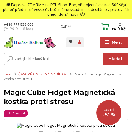
🚚 Doprava ZDARMA na PPL Shop-Box, při objednávce nad 500Kč a
platbě předem.✅ Veškeré zboží máme skladem – odesíláme v pracovních
dnech do 24 hodin.📦
0
ks
+420 777 538 008
CZK
za
0 Kč
(Po-Pá, 9 - 18 hod.)
Menu
Hledat
Úvod
ČASOVĚ OMEZENÁ NABÍDKA
Magic Cube Fidget Magnetická
kostka proti stresu
Magic Cube Fidget Magnetická
kostka proti stresu
159 Kč
TOP produkt
- 51 %