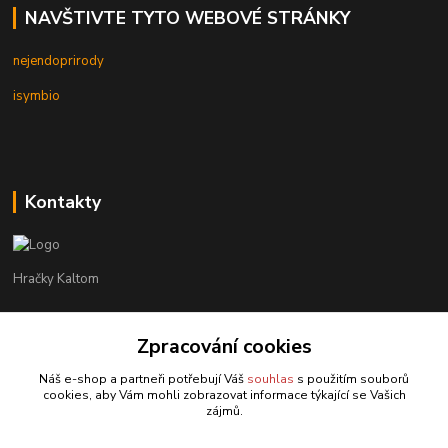
NAVŠTIVTE TYTO WEBOVÉ STRÁNKY
nejendoprirody
isymbio
Kontakty
Hračky Kaltom
Hračky Kaltom
Zpracování cookies
+420 777 538 008
(Po-Pá, 9 - 18 hod.)
Náš e-shop a partneři potřebují Váš
souhlas
s použitím souborů
cookies, aby Vám mohli zobrazovat informace týkající se Vašich
hrackykaltom@gmail.com
zájmů.