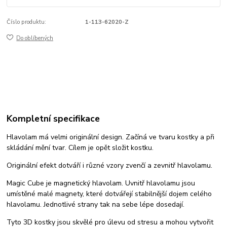
Číslo produktu:
1-113-62020-Z
Do oblíbených
Kompletní specifikace
Hlavolam má velmi originální design. Začíná ve tvaru kostky a při
skládání mění tvar. Cílem je opět složit kostku.
Originální efekt dotváří i různé vzory zvenčí a zevnitř hlavolamu.
Magic Cube je magnetický hlavolam. Uvnitř hlavolamu jsou
umístěné malé magnety, které dotvářejí stabilnější dojem celého
hlavolamu. Jednotlivé strany tak na sebe lépe dosedají.
Tyto 3D kostky jsou skvělé pro úlevu od stresu a mohou vytvořit