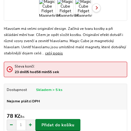
Hlavolam má velmi originální design. Začíná ve tvaru kostky a při
skládání mění tvar. Cílem je opět složit kostku. Originální efekt dotváří i
různé vzory zvenčí a zevnitř hlavolamu. Magic Cube je magnetický
hlavolam. Uvnitř hlavolamu jsou umístěné malé magnety, které dotvářejí
stabilnější dojem celé...
celý popis
Sleva končí:
23
dní
05
hod
56
min
54
sek
Dostupnost
Skladem > 5 ks
Nejsme plátci DPH
78 Kč
/
ks
Přidat do košíku