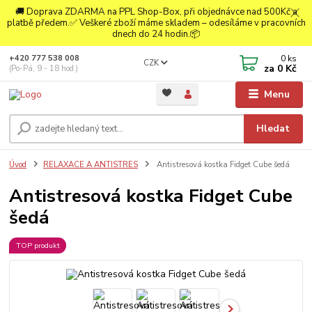
🚚 Doprava ZDARMA na PPL Shop-Box, při objednávce nad 500Kč a
platbě předem.✅ Veškeré zboží máme skladem – odesíláme v pracovních
dnech do 24 hodin.📦
0
ks
+420 777 538 008
CZK
za
0 Kč
(Po-Pá, 9 - 18 hod.)
Menu
Hledat
Úvod
RELAXACE A ANTISTRES
Antistresová kostka Fidget Cube šedá
Antistresová kostka Fidget Cube
šedá
TOP produkt