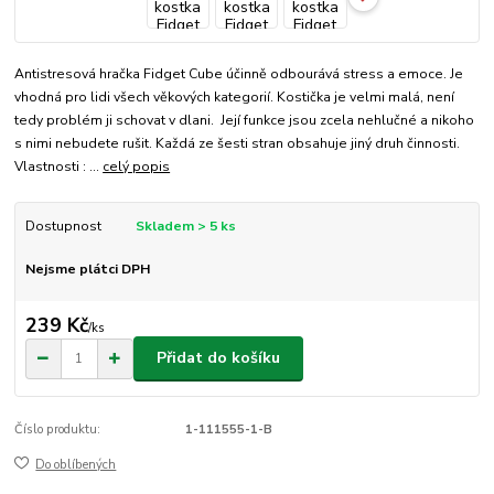
Antistresová hračka Fidget Cube účinně odbourává stress a emoce. Je
vhodná pro lidi všech věkových kategorií. Kostička je velmi malá, není
tedy problém ji schovat v dlani. Její funkce jsou zcela nehlučné a nikoho
s nimi nebudete rušit. Každá ze šesti stran obsahuje jiný druh činnosti.
Vlastnosti : ...
celý popis
Dostupnost
Skladem > 5 ks
Nejsme plátci DPH
239 Kč
/
ks
Přidat do košíku
Číslo produktu:
1-111555-1-B
Do oblíbených