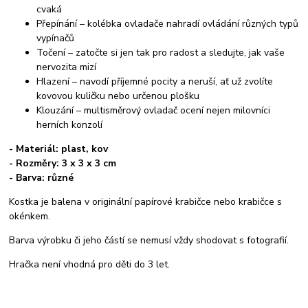
cvaká
Přepínání – kolébka ovladače nahradí ovládání různých typů
vypínačů
Točení – zatočte si jen tak pro radost a sledujte, jak vaše
nervozita mizí
Hlazení – navodí příjemné pocity a neruší, ať už zvolíte
kovovou kuličku nebo určenou plošku
Klouzání – multisměrový ovladač ocení nejen milovníci
herních konzolí
- Materiál: plast, kov
- Rozměry: 3 x 3 x 3 cm
- Barva: různé
Kostka je balena v originální papírové krabičce nebo krabičce s
okénkem.
Barva výrobku či jeho částí se nemusí vždy shodovat s fotografií.
Hračka není vhodná pro děti do 3 let.