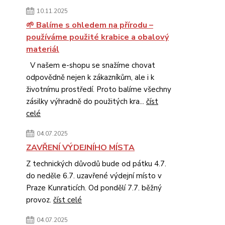
10.11.2025
🌱 Balíme s ohledem na přírodu –
používáme použité krabice a obalový
materiál
V našem e-shopu se snažíme chovat
odpovědně nejen k zákazníkům, ale i k
životnímu prostředí. Proto balíme všechny
zásilky výhradně do použitých kra...
číst
celé
04.07.2025
ZAVŘENÍ VÝDEJNÍHO MÍSTA
Z technických důvodů bude od pátku 4.7.
do neděle 6.7. uzavřené výdejní místo v
Praze Kunraticích. Od pondělí 7.7. běžný
provoz.
číst celé
04.07.2025