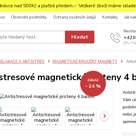
ávce nad 500Kč a platbě předem.✅ Veškeré zboží máme skladem
ace
Obchodní podmínky
Ochrana osobních údajů
Kontakty
Jak na
Nevíte
Hledat
+420
(Po-Pá,
RELAXACE A ANTISTRES
MAGNETICKÉ KROUŽKY, MAGNETY
Antis
stresové magnetické prsteny 4 b
396 Kč
- 24 %
Antist
Vám ul
podobné
nebo je
spinne