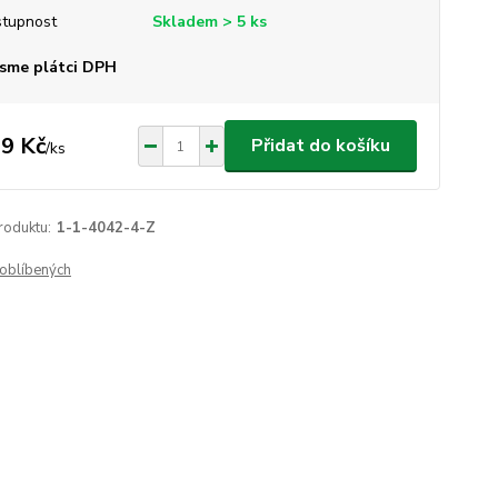
tupnost
Skladem > 5 ks
sme plátci DPH
9 Kč
Přidat do košíku
/
ks
roduktu:
1-1-4042-4-Z
oblíbených