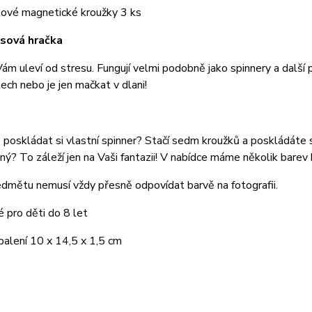
sové magnetické kroužky 3 ks
sová hračka
ám uleví od stresu. Fungují velmi podobně jako spinnery a další po
tech nebo je jen mačkat v dlani!
 poskládat si vlastní spinner? Stačí sedm kroužků a poskládáte 
ný? To záleží jen na Vaši fantazii! V nabídce máme několik barev 
dmětu nemusí vždy přesně odpovídat barvě na fotografii.
 pro děti do 8 let
balení 10 x 14,5 x 1,5 cm