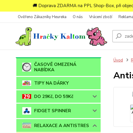
🚚 Doprava ZDARMA na PPL Shop-Box, při objedn
Ověřeno Zákazníky Heureka
O nás
Vrácení zboží
Reklam
Úvod
ČASOVĚ OMEZENÁ
NABÍDKA
Anti
TIPY NA DÁRKY
DO 29Kč, DO 59Kč
FIDGET SPINNER
RELAXACE A ANTISTRES