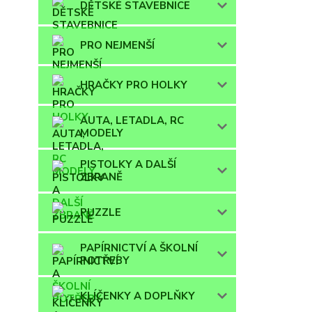
DĚTSKÉ STAVEBNICE
PRO NEJMENŠÍ
HRAČKY PRO HOLKY
AUTA, LETADLA, RC
MODELY
PISTOLKY A DALŠÍ
ZBRANĚ
PUZZLE
PAPÍRNICTVÍ A ŠKOLNÍ
POTŘEBY
KLÍČENKY A DOPLŇKY