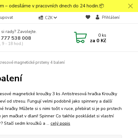
 – odesíláme v pracovních dnech do 24 hodin.📦
kupovat
Přihlášení
CZK
 si rady? Zavolejte.
0
ks
 777 538 008
za
0 Kč
 9 - 18 hod.)
tresové magnetické prsteny 4 balení
alení
resové magnetické kroužky 3 ks Antistresová hračka Kroužky
eví od stresu. Fungují velmi podobně jako spinnery a další
 hračky. Můžete si s nimi točit v ruce, přebírat si je po prstech
 jen mačkat v dlani! Spinner Co takhle poskládat si vlastní
r? Stačí sedm kroužků a ...
celý popis