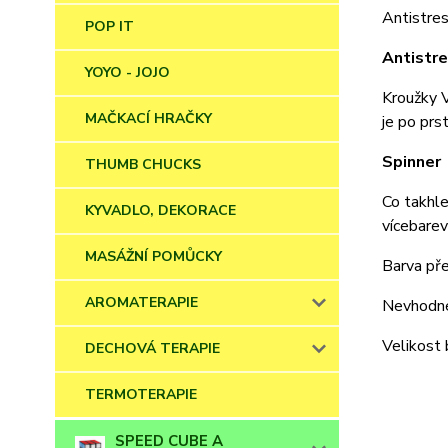
Antistre
POP IT
Antistre
YOYO - JOJO
Kroužky V
MAČKACÍ HRAČKY
je po prs
Spinner
THUMB CHUCKS
Co takhle
KYVADLO, DEKORACE
vícebarev
MASÁŽNÍ POMŮCKY
Barva pře
AROMATERAPIE
Nevhodné
Velikost 
DECHOVÁ TERAPIE
TERMOTERAPIE
SPEED CUBE A