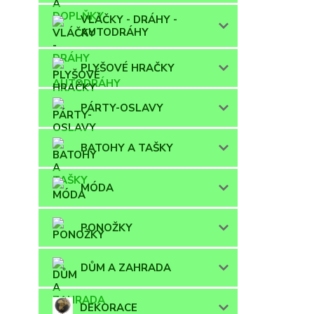
VLÁČKY - DRÁHY -
AUTODRÁHY
PLYŠOVÉ HRAČKY
PÁRTY-OSLAVY
BATOHY A TAŠKY
MÓDA
PONOŽKY
DŮM A ZAHRADA
DEKORACE