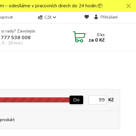
 – odesíláme v pracovních dnech do 24 hodin.📦
kupovat
Přihlášení
CZK
 si rady? Zavolejte.
0
ks
 777 538 008
za
0 Kč
 9 - 18 hod.)
Do
Kč
produkt