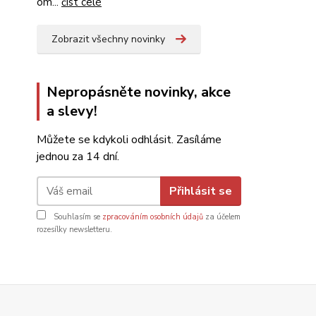
om...
číst celé
Zobrazit všechny novinky
Nepropásněte novinky, akce
a slevy!
Můžete se kdykoli odhlásit. Zasíláme
jednou za 14 dní.
Přihlásit se
Souhlasím se
zpracováním osobních údajů
za účelem
rozesílky newsletteru.