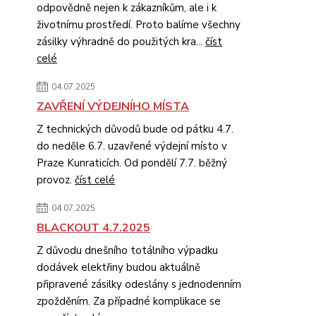
odpovědně nejen k zákazníkům, ale i k
životnímu prostředí. Proto balíme všechny
zásilky výhradně do použitých kra...
číst
celé
04.07.2025
ZAVŘENÍ VÝDEJNÍHO MÍSTA
Z technických důvodů bude od pátku 4.7.
do neděle 6.7. uzavřené výdejní místo v
Praze Kunraticích. Od pondělí 7.7. běžný
provoz.
číst celé
04.07.2025
BLACKOUT 4.7.2025
Z důvodu dnešního totálního výpadku
dodávek elektřiny budou aktuálně
připravené zásilky odeslány s jednodenním
zpožděním. Za případné komplikace se