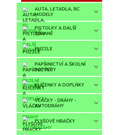
AUTA, LETADLA, RC
MODELY
PISTOLKY A DALŠÍ
ZBRANĚ
PUZZLE
PAPÍRNICTVÍ A ŠKOLNÍ
POTŘEBY
KLÍČENKY A DOPLŇKY
VLÁČKY - DRÁHY -
AUTODRÁHY
PLYŠOVÉ HRAČKY