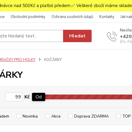
ávce nad 500Kč a platbě předem.✅ Veškeré zboží máme skladem
ace
Obchodní podmínky
Ochrana osobních údajů
Kontakty
Jak na
Nevíte
Hledat
+420
(Po-Pá,
HRAČKY PRO HOLKY
KOČÁRKY
ÁRKY
Kč
Od
adem
Novinka
Akce
Doprava ZDARMA
TOP 