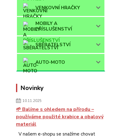
VENKOVNÍ HRAČKY
MOBILY A
PŘÍSLUŠENSTVÍ
SBĚRATELSTVÍ
AUTO-MOTO
Novinky
10.11.2025
🌱 Balíme s ohledem na přírodu –
používáme použité krabice a obalový
materiál
V našem e-shopu se snažíme chovat