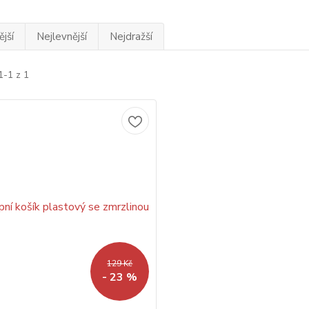
jší
Nejlevnější
Nejdražší
1-1 z 1
129 Kč
- 23 %