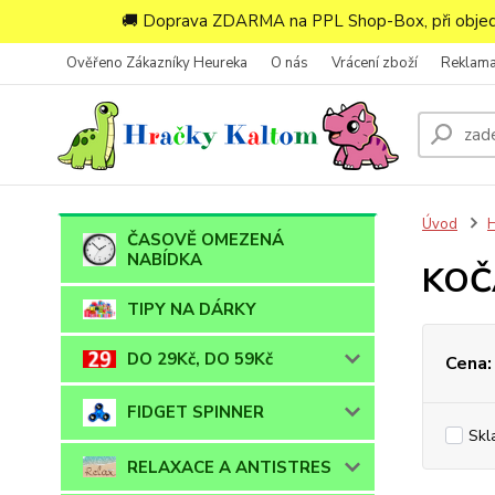
🚚 Doprava ZDARMA na PPL Shop-Box, při objedn
Ověřeno Zákazníky Heureka
O nás
Vrácení zboží
Reklam
Úvod
ČASOVĚ OMEZENÁ
NABÍDKA
KOČ
TIPY NA DÁRKY
DO 29Kč, DO 59Kč
Cena:
FIDGET SPINNER
Skl
RELAXACE A ANTISTRES