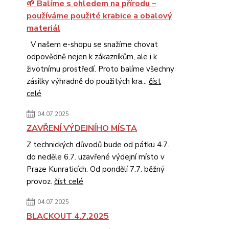
🌱 Balíme s ohledem na přírodu –
používáme použité krabice a obalový
materiál
V našem e-shopu se snažíme chovat
odpovědně nejen k zákazníkům, ale i k
životnímu prostředí. Proto balíme všechny
zásilky výhradně do použitých kra...
číst
celé
04.07.2025
ZAVŘENÍ VÝDEJNÍHO MÍSTA
Z technických důvodů bude od pátku 4.7.
do neděle 6.7. uzavřené výdejní místo v
Praze Kunraticích. Od pondělí 7.7. běžný
provoz.
číst celé
04.07.2025
BLACKOUT 4.7.2025