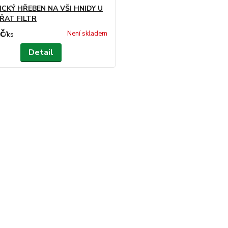
ICKÝ HŘEBEN NA VŠI HNIDY U
ÍŘAT FILTR
č
Není skladem
/
ks
Detail