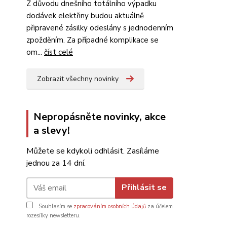
Z důvodu dnešního totálního výpadku
dodávek elektřiny budou aktuálně
připravené zásilky odeslány s jednodenním
zpožděním. Za případné komplikace se
om...
číst celé
Zobrazit všechny novinky
Nepropásněte novinky, akce
a slevy!
Můžete se kdykoli odhlásit. Zasíláme
jednou za 14 dní.
Přihlásit se
Souhlasím se
zpracováním osobních údajů
za účelem
rozesílky newsletteru.