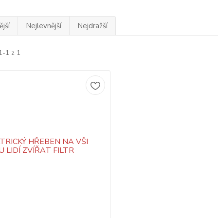
jší
Nejlevnější
Nejdražší
1-1 z 1