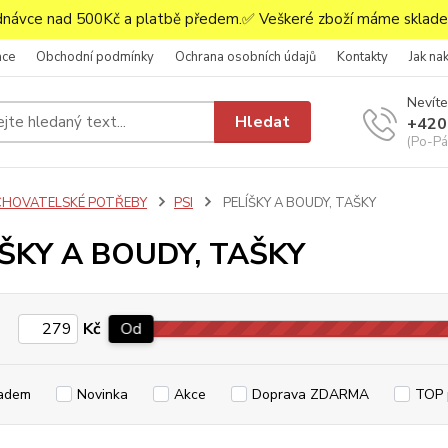
ávce nad 500Kč a platbě předem.✅ Veškeré zboží máme skladem
ace
Obchodní podmínky
Ochrana osobních údajů
Kontakty
Jak na
Nevíte
Hledat
+420
(Po-Pá,
CHOVATELSKÉ POTŘEBY
PSI
PELÍŠKY A BOUDY, TAŠKY
ÍŠKY A BOUDY, TAŠKY
Kč
Od
adem
Novinka
Akce
Doprava ZDARMA
TOP 