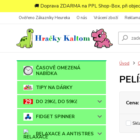
🚚 Doprava ZDARMA na PPL Shop-Box, při objedn
Ověřeno Zákazníky Heureka
O nás
Vrácení zboží
Reklam
Úvod
ČASOVĚ OMEZENÁ
NABÍDKA
PEL
TIPY NA DÁRKY
DO 29Kč, DO 59Kč
Cena:
FIDGET SPINNER
Skl
RELAXACE A ANTISTRES