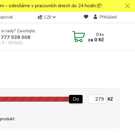
 – odesíláme v pracovních dnech do 24 hodin.📦
kupovat
Přihlášení
CZK
 si rady? Zavolejte.
0
ks
 777 538 008
za
0 Kč
 9 - 18 hod.)
Do
Kč
produkt