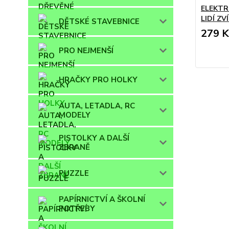
ELEKTR
LIDÍ ZV
DĚTSKÉ STAVEBNICE
279 K
PRO NEJMENŠÍ
HRAČKY PRO HOLKY
AUTA, LETADLA, RC
MODELY
PISTOLKY A DALŠÍ
ZBRANĚ
PUZZLE
PAPÍRNICTVÍ A ŠKOLNÍ
POTŘEBY