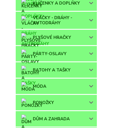
KLÍČENKY A DOPLŇKY
VLÁČKY - DRÁHY -
AUTODRÁHY
PLYŠOVÉ HRAČKY
PÁRTY-OSLAVY
BATOHY A TAŠKY
MÓDA
PONOŽKY
DŮM A ZAHRADA