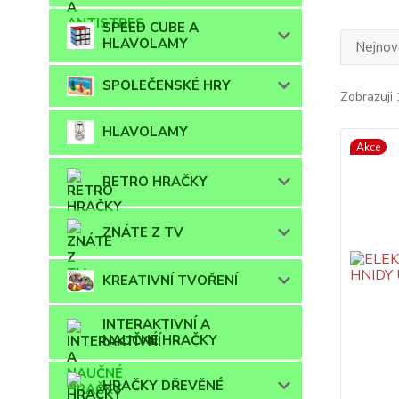
SPEED CUBE A
HLAVOLAMY
Nejnově
SPOLEČENSKÉ HRY
Zobrazuji 
HLAVOLAMY
Akce
RETRO HRAČKY
ZNÁTE Z TV
KREATIVNÍ TVOŘENÍ
INTERAKTIVNÍ A
NAUČNÉ HRAČKY
HRAČKY DŘEVĚNÉ