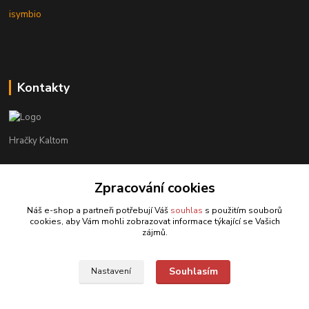
isymbio
Kontakty
Hračky Kaltom
Hračky Kaltom
+420 777 538 008
Zpracování cookies
(Po-Pá, 9 - 18 hod.)
Náš e-shop a partneři potřebují Váš
souhlas
s použitím souborů
cookies, aby Vám mohli zobrazovat informace týkající se Vašich
hrackykaltom@gmail.com
zájmů.
Souhlasím
Nastavení