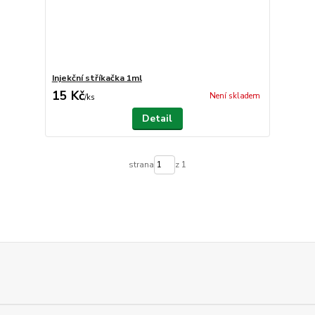
Injekční stříkačka 1ml
15 Kč
Není skladem
/
ks
Detail
strana
z 1