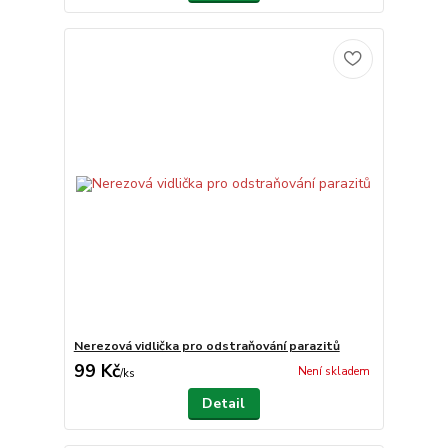
Nerezová vidlička pro odstraňování parazitů
99 Kč
Není skladem
/
ks
Detail