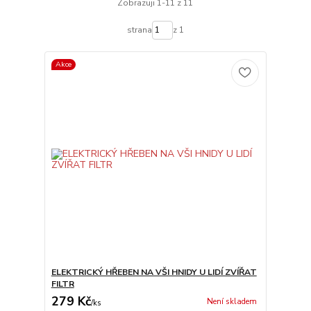
Zobrazuji 1-11 z 11
strana
z 1
Akce
ELEKTRICKÝ HŘEBEN NA VŠI HNIDY U LIDÍ ZVÍŘAT
FILTR
279 Kč
Není skladem
/
ks