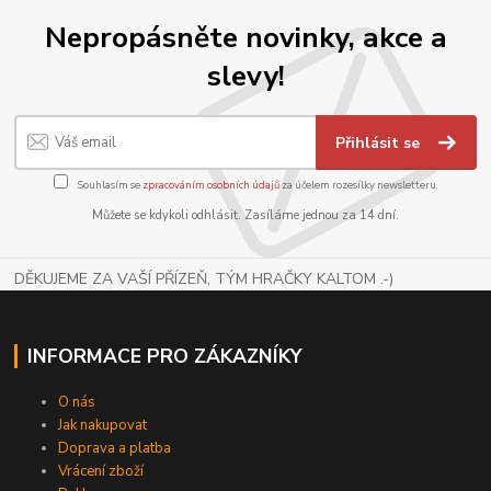
Nepropásněte novinky, akce a
slevy!
Přihlásit se
Souhlasím se
zpracováním osobních údajů
za účelem rozesílky newsletteru.
Můžete se kdykoli odhlásit. Zasíláme jednou za 14 dní.
DĚKUJEME ZA VAŠÍ PŘÍZEŇ, TÝM HRAČKY KALTOM .-)
INFORMACE PRO ZÁKAZNÍKY
O nás
Jak nakupovat
Doprava a platba
Vrácení zboží