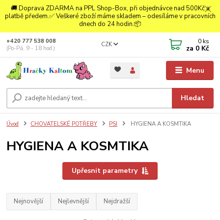
🚚 Doprava ZDARMA na PPL Shop-Box, při objednávce nad 500Kč a
platbě předem.✅ Veškeré zboží máme skladem – odesíláme v pracovních
dnech do 24 hodin.📦
0
ks
+420 777 538 008
CZK
za
0 Kč
(Po-Pá, 9 - 18 hod.)
Menu
Hledat
Úvod
CHOVATELSKÉ POTŘEBY
PSI
HYGIENA A KOSMTIKA
HYGIENA A KOSMTIKA
Upřesnit parametry
Nejnovější
Nejlevnější
Nejdražší