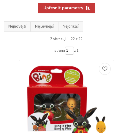
Upřesnit parametry
Nejnovější
Nejlevnější
Nejdražší
Zobrazuji 1-22 z 22
strana
z 1