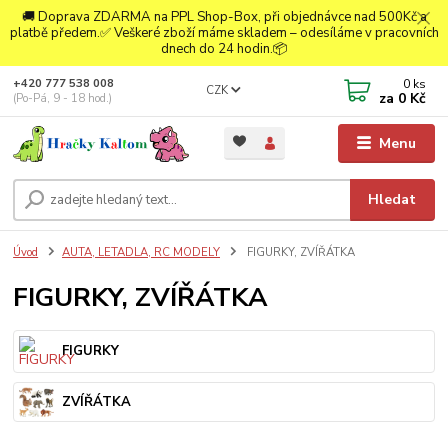
🚚 Doprava ZDARMA na PPL Shop-Box, při objednávce nad 500Kč a
platbě předem.✅ Veškeré zboží máme skladem – odesíláme v pracovních
dnech do 24 hodin.📦
0
ks
+420 777 538 008
CZK
za
0 Kč
(Po-Pá, 9 - 18 hod.)
Menu
Hledat
Úvod
AUTA, LETADLA, RC MODELY
FIGURKY, ZVÍŘÁTKA
FIGURKY, ZVÍŘÁTKA
FIGURKY
ZVÍŘÁTKA