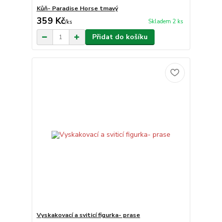
Kůň- Paradise Horse tmavý
359 Kč
Skladem 2 ks
/
ks
Přidat do košíku
Vyskakovací a sviticí figurka- prase