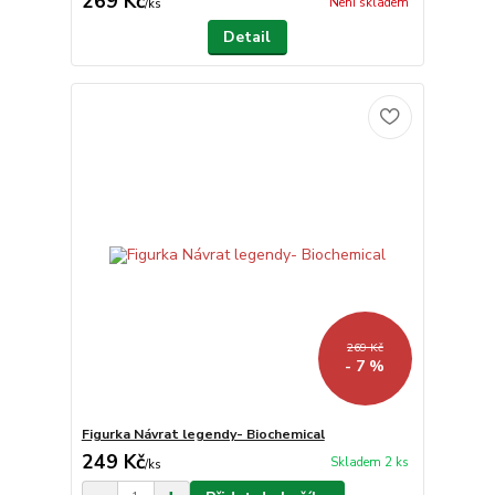
269 Kč
Není skladem
/
ks
Detail
269 Kč
- 7 %
Figurka Návrat legendy- Biochemical
249 Kč
Skladem 2 ks
/
ks