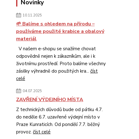
Novinky
10.11.2025
🌱 Balíme s ohledem na přírodu –
používáme použité krabice a obalový
materiál
V našem e-shopu se snažíme chovat
odpovědně nejen k zákazníkům, ale i k
životnímu prostředí. Proto balíme všechny
zásilky výhradně do použitých kra...
číst
celé
04.07.2025
ZAVŘENÍ VÝDEJNÍHO MÍSTA
Z technických důvodů bude od pátku 4.7.
do neděle 6.7. uzavřené výdejní místo v
Praze Kunraticích. Od pondělí 7.7. běžný
provoz.
číst celé