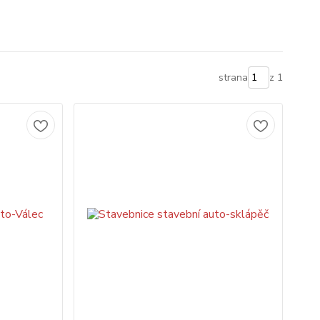
strana
z 1