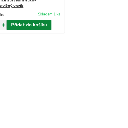
ice stavební auto-
dvižný vozík
Skladem 1 ks
/
ks
Přidat do košíku