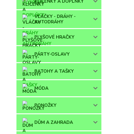
KLÍČENKY A DOPLŇKY
VLÁČKY - DRÁHY -
AUTODRÁHY
PLYŠOVÉ HRAČKY
PÁRTY-OSLAVY
BATOHY A TAŠKY
MÓDA
PONOŽKY
DŮM A ZAHRADA