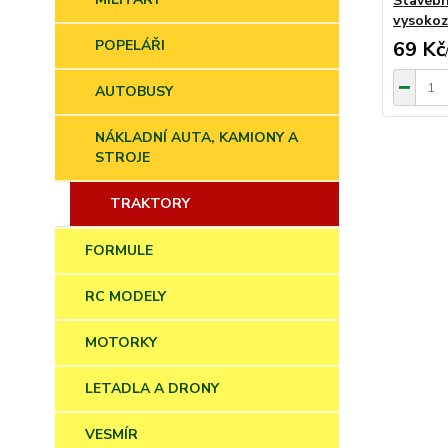
Stavebn
vysokoz
POPELÁŘI
69 Kč
AUTOBUSY
NÁKLADNÍ AUTA, KAMIONY A
STROJE
TRAKTORY
FORMULE
RC MODELY
MOTORKY
LETADLA A DRONY
VESMÍR