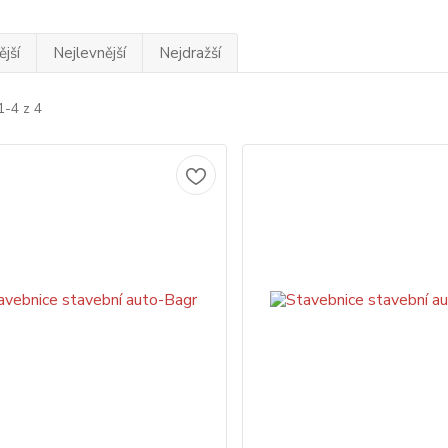
jší
Nejlevnější
Nejdražší
1-4 z 4