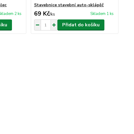
álec
Stavebnice stavební auto-sklápěč
69 Kč
Skladem 2 ks
Skladem 1 ks
/
ks
šíku
Přidat do košíku