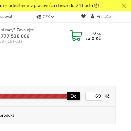
 – odesíláme v pracovních dnech do 24 hodin.📦
kupovat
Přihlášení
CZK
 si rady? Zavolejte.
0
ks
 777 538 008
za
0 Kč
 9 - 18 hod.)
Do
Kč
produkt