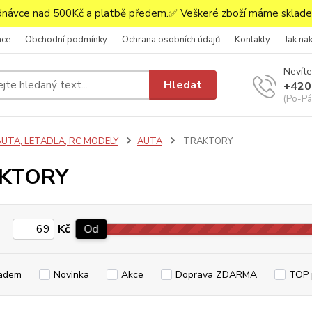
ávce nad 500Kč a platbě předem.✅ Veškeré zboží máme skladem
ace
Obchodní podmínky
Ochrana osobních údajů
Kontakty
Jak na
Nevíte
Hledat
+420
(Po-Pá,
AUTA, LETADLA, RC MODELY
AUTA
TRAKTORY
KTORY
Kč
Od
adem
Novinka
Akce
Doprava ZDARMA
TOP 