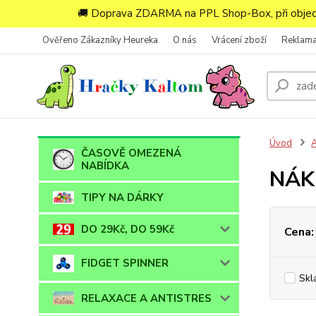
🚚 Doprava ZDARMA na PPL Shop-Box, při objedn
Ověřeno Zákazníky Heureka
O nás
Vrácení zboží
Reklam
Úvod
ČASOVĚ OMEZENÁ
NABÍDKA
NÁK
TIPY NA DÁRKY
DO 29Kč, DO 59Kč
Cena:
FIDGET SPINNER
Skl
RELAXACE A ANTISTRES