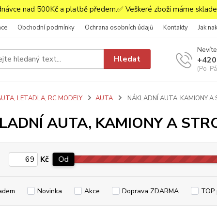
ávce nad 500Kč a platbě předem.✅ Veškeré zboží máme skladem
ace
Obchodní podmínky
Ochrana osobních údajů
Kontakty
Jak na
Nevíte
Hledat
+420
(Po-Pá,
AUTA, LETADLA, RC MODELY
AUTA
NÁKLADNÍ AUTA, KAMIONY A 
LADNÍ AUTA, KAMIONY A STR
Kč
Od
adem
Novinka
Akce
Doprava ZDARMA
TOP 