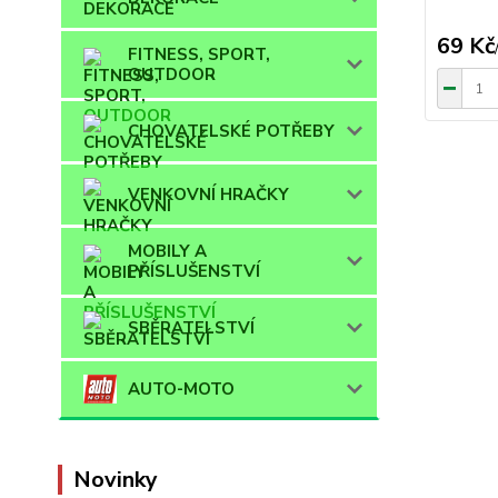
69 Kč
FITNESS, SPORT,
OUTDOOR
CHOVATELSKÉ POTŘEBY
VENKOVNÍ HRAČKY
MOBILY A
PŘÍSLUŠENSTVÍ
SBĚRATELSTVÍ
AUTO-MOTO
Novinky