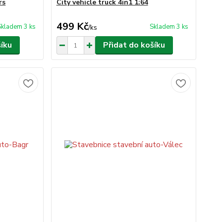
rs
City vehicle truck 4in1 1:64
499 Kč
Skladem 3 ks
Skladem 3 ks
/
ks
šíku
Přidat do košíku