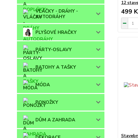
12 stav
499 K
VLÁČKY - DRÁHY -
AUTODRÁHY
PLYŠOVÉ HRAČKY
PÁRTY-OSLAVY
BATOHY A TAŠKY
MÓDA
PONOŽKY
DŮM A ZAHRADA
Stavebn
DEKORACE