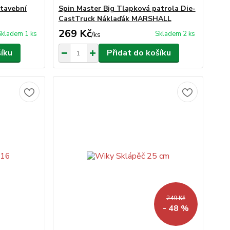
stavební
Spin Master Big Tlapková patrola Die-
CastTruck Náklaďák MARSHALL
269 Kč
Skladem 1 ks
Skladem 2 ks
/
ks
šíku
Přidat do košíku
249 Kč
- 48 %