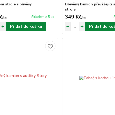
ní stroje s přívěsy
Dřevěný kamion převážející 
stroje
č
349 Kč
Skladem > 5 ks
/
ks
/
ks
Přidat do košíku
Přidat do ko