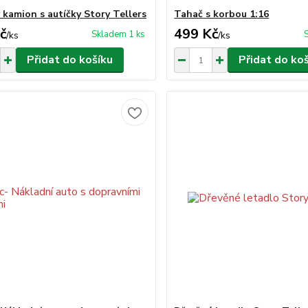
 kamion s autíčky Story Tellers
Tahač s korbou 1:16
č
499 Kč
Skladem 1 ks
/
ks
/
ks
Přidat do košíku
Přidat do ko