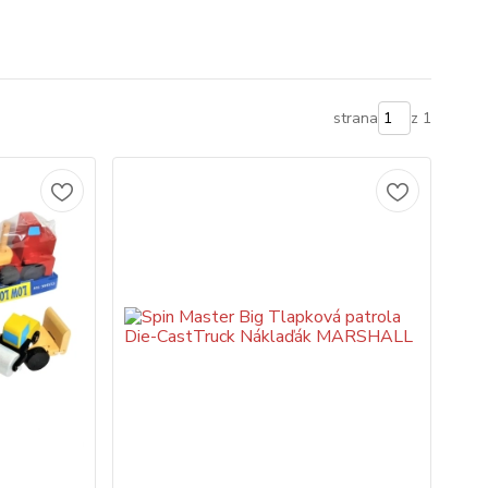
strana
z 1