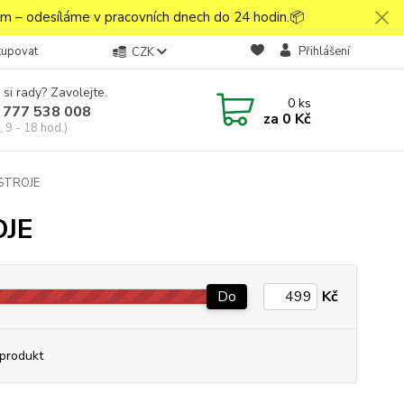
 – odesíláme v pracovních dnech do 24 hodin.📦
kupovat
Přihlášení
CZK
 si rady? Zavolejte.
0
ks
 777 538 008
za
0 Kč
 9 - 18 hod.)
STROJE
OJE
Do
Kč
produkt