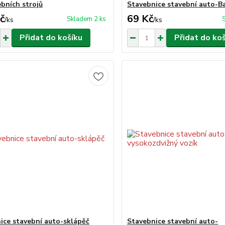
ebních strojů
Stavebnice stavební auto-B
č
69 Kč
Skladem 2 ks
/
ks
/
ks
Přidat do košíku
Přidat do ko
ice stavební auto-sklápěč
Stavebnice stavební auto-