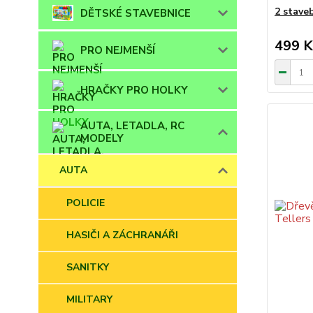
2 staveb
DĚTSKÉ STAVEBNICE
499 K
PRO NEJMENŠÍ
HRAČKY PRO HOLKY
AUTA, LETADLA, RC
MODELY
AUTA
POLICIE
HASIČI A ZÁCHRANÁŘI
SANITKY
MILITARY