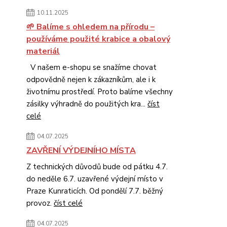
10.11.2025
🌱 Balíme s ohledem na přírodu –
používáme použité krabice a obalový
materiál
V našem e-shopu se snažíme chovat
odpovědně nejen k zákazníkům, ale i k
životnímu prostředí. Proto balíme všechny
zásilky výhradně do použitých kra...
číst
celé
04.07.2025
ZAVŘENÍ VÝDEJNÍHO MÍSTA
Z technických důvodů bude od pátku 4.7.
do neděle 6.7. uzavřené výdejní místo v
Praze Kunraticích. Od pondělí 7.7. běžný
provoz.
číst celé
04.07.2025