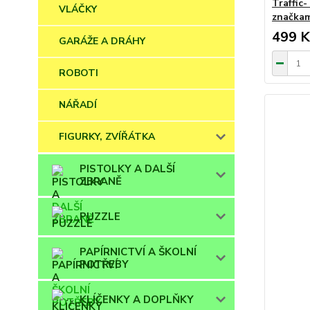
Traffic
VLÁČKY
značka
499 K
GARÁŽE A DRÁHY
ROBOTI
NÁŘADÍ
FIGURKY, ZVÍŘÁTKA
PISTOLKY A DALŠÍ
ZBRANĚ
PUZZLE
PAPÍRNICTVÍ A ŠKOLNÍ
POTŘEBY
KLÍČENKY A DOPLŇKY