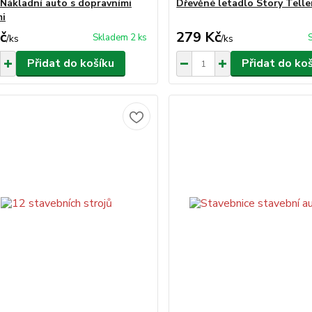
- Nákladní auto s dopravními
Dřevěné letadlo Story Telle
mi
č
279 Kč
Skladem 2 ks
/
ks
/
ks
Přidat do košíku
Přidat do ko