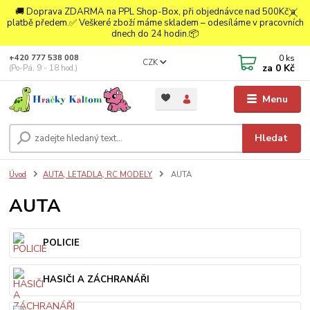
🚚 Doprava ZDARMA na PPL Shop-Box, při objednávce nad 500Kč a
platbě předem.✅ Veškeré zboží máme skladem – odesíláme v pracovních
dnech do 24 hodin.📦
0
ks
+420 777 538 008
CZK
za
0 Kč
(Po-Pá, 9 - 18 hod.)
Menu
Hledat
Úvod
AUTA, LETADLA, RC MODELY
AUTA
AUTA
POLICIE
HASIČI A ZÁCHRANÁŘI