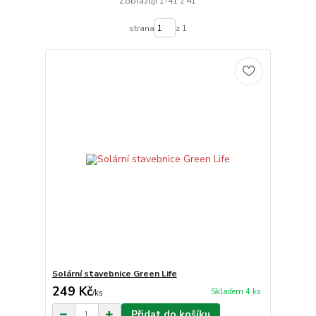
Zobrazuji 1-41 z 41
strana
z 1
Solární stavebnice Green Life
249 Kč
Skladem 4 ks
/
ks
Přidat do košíku