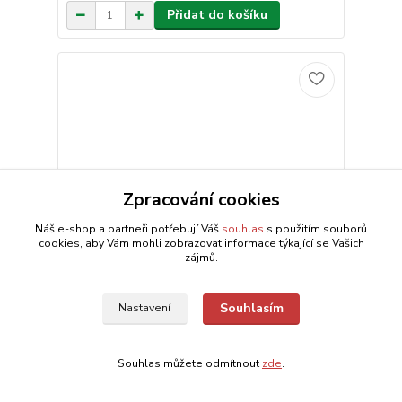
Přidat do košíku
Zpracování cookies
Náš e-shop a partneři potřebují Váš
souhlas
s použitím souborů
cookies, aby Vám mohli zobrazovat informace týkající se Vašich
zájmů.
Souhlasím
Nastavení
Stavebnice stavební auto-Bagr
69 Kč
Skladem 2 ks
/
ks
Souhlas můžete odmítnout
zde
.
Přidat do košíku