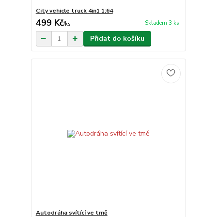
City vehicle truck 4in1 1:64
499 Kč
Skladem 3 ks
/
ks
Přidat do košíku
Autodráha svítící ve tmě