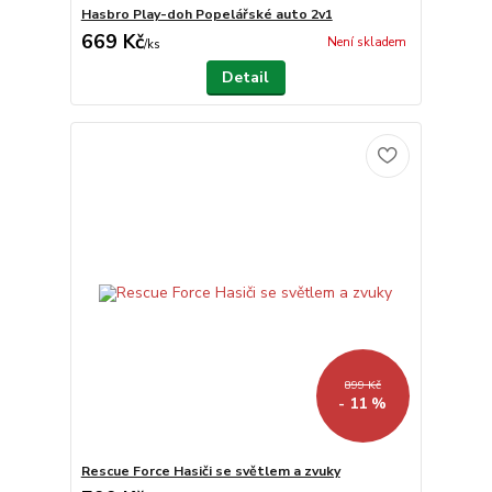
Hasbro Play-doh Popelářské auto 2v1
669 Kč
Není skladem
/
ks
Detail
899 Kč
- 11 %
Rescue Force Hasiči se světlem a zvuky