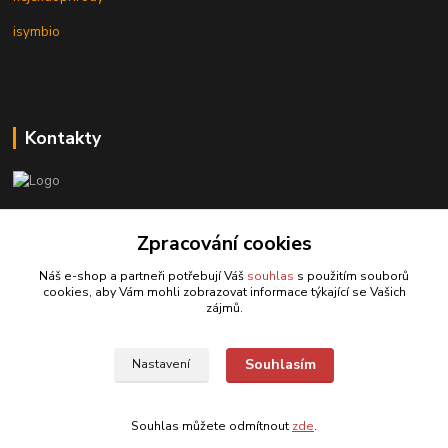
isymbio
Kontakty
Hračky Kaltom
Zpracování cookies
Hračky Kaltom
Náš e-shop a partneři potřebují Váš
souhlas
s použitím souborů
+420 777 538 008
cookies, aby Vám mohli zobrazovat informace týkající se Vašich
(Po-Pá, 9 - 18 hod.)
zájmů.
hrackykaltom@gmail.com
Souhlasím
Nastavení
Souhlas můžete odmítnout
zde
.