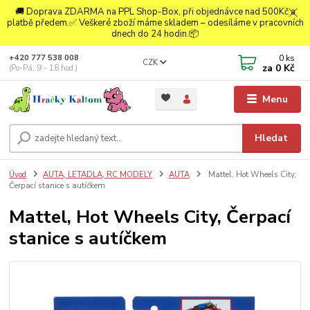
🚚 Doprava ZDARMA na PPL Shop-Box, při objednávce nad 500Kč a
platbě předem.✅ Veškeré zboží máme skladem – odesíláme v pracovních
dnech do 24 hodin.📦
0
ks
+420 777 538 008
CZK
za
0 Kč
(Po-Pá, 9 - 18 hod.)
Menu
Hledat
Úvod
AUTA, LETADLA, RC MODELY
AUTA
Mattel, Hot Wheels City,
Čerpací stanice s autíčkem
Mattel, Hot Wheels City, Čerpací
stanice s autíčkem