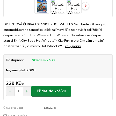
ODJEZDOVÁ ČERPACÍ STANICE - HOT WHEELS Nyní bude zábava pro
automobilového fanouška ještě zajímavější s nejnovější odjíždějící
čerpací stanicí od Hot Wheels. Hot Wheels City zábava na čerpací
stanici Shift City Sada Hot Wheels™ City Fun in the City vám umožní
postavit vzrušující město Hot Wheels™...
celý popis
Dostupnost
Skladem > 5 ks
Nejsme plátci DPH
229 Kč
/
ks
Přidat do košíku
Číslo produktu:
13522-B