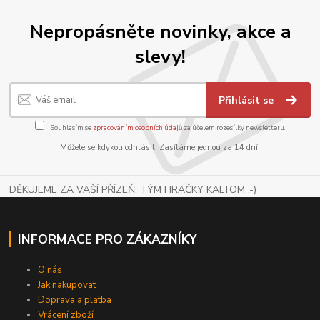
Nepropásněte novinky, akce a
slevy!
Přihlásit se
Souhlasím se
zpracováním osobních údajů
za účelem rozesílky newsletteru.
Můžete se kdykoli odhlásit. Zasíláme jednou za 14 dní.
DĚKUJEME ZA VAŠÍ PŘÍZEŇ, TÝM HRAČKY KALTOM .-)
INFORMACE PRO ZÁKAZNÍKY
O nás
Jak nakupovat
Doprava a platba
Vrácení zboží