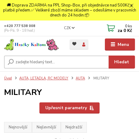
🚚 Doprava ZDARMA na PPL Shop-Box, při objednávce nad 500Kč a
platbě předem.✅ Veškeré zboží máme skladem – odesíláme v pracovních
dnech do 24 hodin.📦
0
ks
+420 777 538 008
CZK
za
0 Kč
(Po-Pá, 9 - 18 hod.)
Menu
Hledat
Úvod
AUTA, LETADLA, RC MODELY
AUTA
MILITARY
MILITARY
Upřesnit parametry
Nejnovější
Nejlevnější
Nejdražší