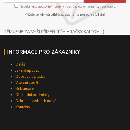
Souhlasím se
zpracováním osobních údajů
za účelem rozesílky newsletteru.
Můžete se kdykoli odhlásit. Zasíláme jednou za 14 dní.
DĚKUJEME ZA VAŠÍ PŘÍZEŇ, TÝM HRAČKY KALTOM .-)
INFORMACE PRO ZÁKAZNÍKY
O nás
Jak nakupovat
Doprava a platba
Vrácení zboží
Reklamace
Obchodní podmínky
Ochrana osobních údajů
Kontakty