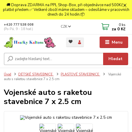
🚚 Doprava ZDARMA na PPL Shop-Box, při objednávce nad 500Kč a
platbě předem.✅ Veškeré zboží máme skladem – odesíláme v pracovních
dnech do 24 hodin.📦
0
ks
+420 777 538 008
CZK
za
0 Kč
(Po-Pá, 9 - 18 hod.)
Menu
Hledat
Úvod
DĚTSKÉ STAVEBNICE
PLASTOVÉ STAVEBNICE
Vojenské
auto s raketou stavebnice 7 x 2.5 cm
Vojenské auto s raketou
stavebnice 7 x 2.5 cm