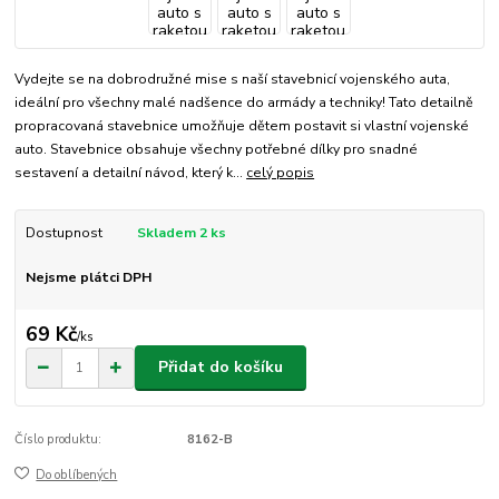
Vydejte se na dobrodružné mise s naší stavebnicí vojenského auta,
ideální pro všechny malé nadšence do armády a techniky! Tato detailně
propracovaná stavebnice umožňuje dětem postavit si vlastní vojenské
auto. Stavebnice obsahuje všechny potřebné dílky pro snadné
sestavení a detailní návod, který k...
celý popis
Dostupnost
Skladem 2 ks
Nejsme plátci DPH
69 Kč
/
ks
Přidat do košíku
Číslo produktu:
8162-B
Do oblíbených