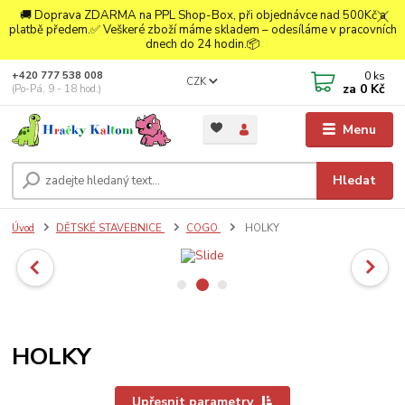
🚚 Doprava ZDARMA na PPL Shop-Box, při objednávce nad 500Kč a
platbě předem.✅ Veškeré zboží máme skladem – odesíláme v pracovních
dnech do 24 hodin.📦
0
ks
+420 777 538 008
CZK
za
0 Kč
(Po-Pá, 9 - 18 hod.)
Menu
Hledat
Úvod
DĚTSKÉ STAVEBNICE
COGO
HOLKY
HOLKY
Upřesnit parametry