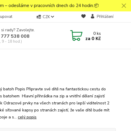
 – odesíláme v pracovních dnech do 24 hodin.📦
kupovat
Přihlášení
CZK
 si rady? Zavolejte.
0
ks
 777 538 008
za
0 Kč
 9 - 18 hod.)
 batoh Popis Připravte své dítě na fantastickou cestu do
s batohem Hlavní přihrádka na zip a vnitřní dělení zajistí
k Odrazové prvky na všech stranách pro lepší viditelnost 2
ké síťované kapsy po stranách zajistí, že vaše dítě bude mít
oje a s...
celý popis