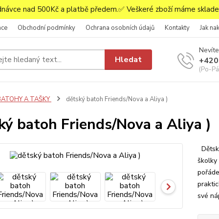
ávce nad 500Kč a platbě předem.✅ Veškeré zboží máme skladem
ace
Obchodní podmínky
Ochrana osobních údajů
Kontakty
Jak na
Nevíte
Hledat
+420
(Po-Pá,
BATOHY A TAŠKY
dětský batoh Friends/Nova a Aliya )
ký batoh Friends/Nova a Aliya )
Dětský
školky 
pořáde
praktic
své náp