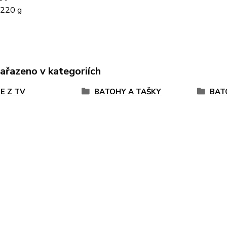
 220 g
zařazeno v kategoriích
E Z TV
BATOHY A TAŠKY
BAT