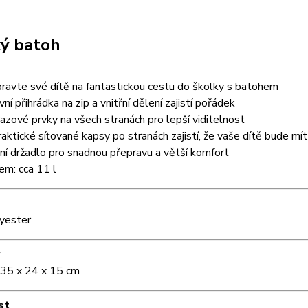
ý batoh
pravte své dítě na fantastickou cestu do školky s batohem
vní přihrádka na zip a vnitřní dělení zajistí pořádek
azové prvky na všech stranách pro lepší viditelnost
raktické síťované kapsy po stranách zajistí, že vaše dítě bude mí
ní držadlo pro snadnou přepravu a větší komfort
em: cca 11 l
yester
 35 x 24 x 15 cm
st