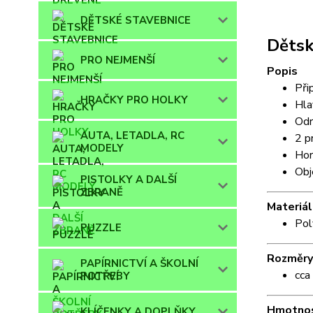
DĚTSKÉ STAVEBNICE
Dětsk
PRO NEJMENŠÍ
Popis
Při
HRAČKY PRO HOLKY
Hla
Odr
AUTA, LETADLA, RC
2 p
MODELY
Hor
Obj
PISTOLKY A DALŠÍ
ZBRANĚ
Materiál
Pol
PUZZLE
Rozměry
PAPÍRNICTVÍ A ŠKOLNÍ
cca
POTŘEBY
Hmotno
KLÍČENKY A DOPLŇKY