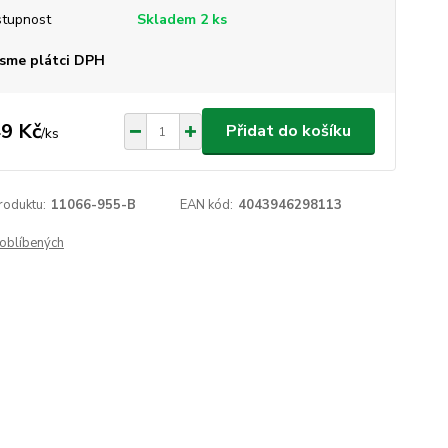
tupnost
Skladem 2 ks
sme plátci DPH
9 Kč
Přidat do košíku
/
ks
roduktu:
11066-955-B
EAN kód:
4043946298113
oblíbených