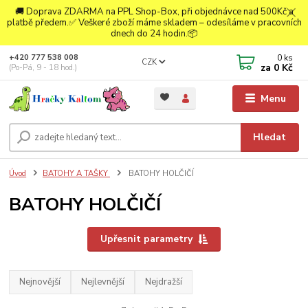
🚚 Doprava ZDARMA na PPL Shop-Box, při objednávce nad 500Kč a
platbě předem.✅ Veškeré zboží máme skladem – odesíláme v pracovních
dnech do 24 hodin.📦
0
ks
+420 777 538 008
CZK
za
0 Kč
(Po-Pá, 9 - 18 hod.)
Menu
Hledat
Úvod
BATOHY A TAŠKY
BATOHY HOLČIČÍ
BATOHY HOLČIČÍ
Upřesnit parametry
Nejnovější
Nejlevnější
Nejdražší