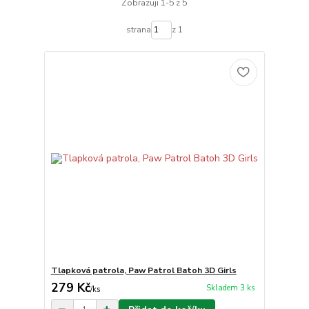
Zobrazuji 1-5 z 5
strana
z 1
Tlapková patrola, Paw Patrol Batoh 3D Girls
279 Kč
Skladem 3 ks
/
ks