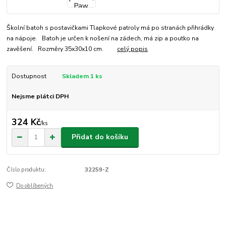
Školní batoh s postavičkami Tlapkové patroly má po stranách přihrádky
na nápoje. Batoh je určen k nošení na zádech, má zip a poutko na
zavěšení. Rozměry 35x30x10 cm.
celý popis
Dostupnost
Skladem 1 ks
Nejsme plátci DPH
324 Kč
/
ks
Přidat do košíku
Číslo produktu:
32259-Z
Do oblíbených