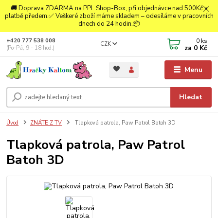
🚚 Doprava ZDARMA na PPL Shop-Box, při objednávce nad 500Kč a
platbě předem.✅ Veškeré zboží máme skladem – odesíláme v pracovních
dnech do 24 hodin.📦
0
ks
+420 777 538 008
CZK
za
0 Kč
(Po-Pá, 9 - 18 hod.)
Menu
Hledat
Úvod
ZNÁTE Z TV
Tlapková patrola, Paw Patrol Batoh 3D
Tlapková patrola, Paw Patrol
Batoh 3D