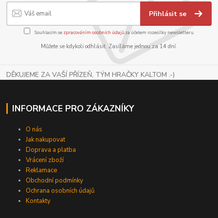
Přihlásit se
Souhlasím se
zpracováním osobních údajů
za účelem rozesílky newsletteru.
Můžete se kdykoli odhlásit. Zasíláme jednou za 14 dní.
DĚKUJEME ZA VAŠÍ PŘÍZEŇ, TÝM HRAČKY KALTOM .-)
INFORMACE PRO ZÁKAZNÍKY
O nás
Jak nakupovat
Doprava a platba
Vrácení zboží
Reklamace
Obchodní podmínky
Ochrana osobních údajů
Kontakty