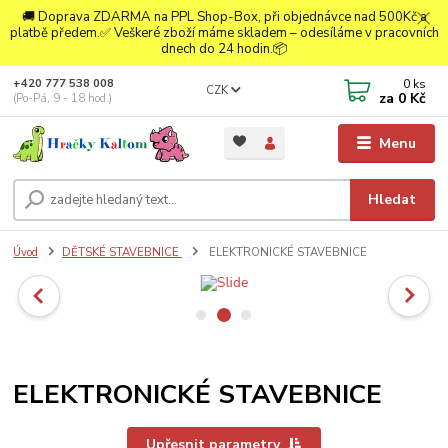
🚚 Doprava ZDARMA na PPL Shop-Box, při objednávce nad 500Kč a
platbě předem.✅ Veškeré zboží máme skladem – odesíláme v pracovních
dnech do 24 hodin.📦
0
ks
+420 777 538 008
CZK
za
0 Kč
(Po-Pá, 9 - 18 hod.)
Menu
Hledat
Úvod
DĚTSKÉ STAVEBNICE
ELEKTRONICKÉ STAVEBNICE
ELEKTRONICKÉ STAVEBNICE
Upřesnit parametry