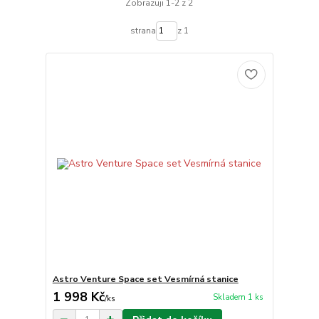
Zobrazuji 1-2 z 2
strana
z 1
Astro Venture Space set Vesmírná stanice
1 998 Kč
Skladem 1 ks
/
ks