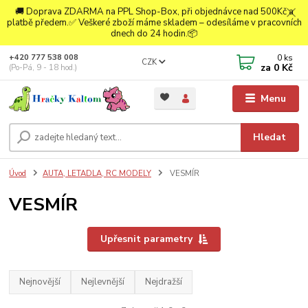
🚚 Doprava ZDARMA na PPL Shop-Box, při objednávce nad 500Kč a
platbě předem.✅ Veškeré zboží máme skladem – odesíláme v pracovních
dnech do 24 hodin.📦
0
ks
+420 777 538 008
CZK
za
0 Kč
(Po-Pá, 9 - 18 hod.)
Menu
Hledat
Úvod
AUTA, LETADLA, RC MODELY
VESMÍR
VESMÍR
Upřesnit parametry
Nejnovější
Nejlevnější
Nejdražší