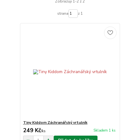
Zobrazuji 1-2 z 2
strana
z 1
Tiny Kiddom Záchranářský vrtulník
249 Kč
Skladem 1 ks
/
ks