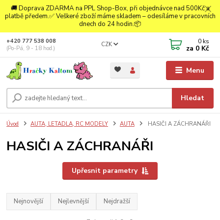
🚚 Doprava ZDARMA na PPL Shop-Box, při objednávce nad 500Kč a
platbě předem.✅ Veškeré zboží máme skladem – odesíláme v pracovních
dnech do 24 hodin.📦
0
ks
+420 777 538 008
CZK
za
0 Kč
(Po-Pá, 9 - 18 hod.)
Menu
Hledat
Úvod
AUTA, LETADLA, RC MODELY
AUTA
HASIČI A ZÁCHRANÁŘI
HASIČI A ZÁCHRANÁŘI
Upřesnit parametry
Nejnovější
Nejlevnější
Nejdražší