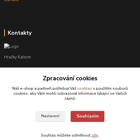
Kontakty
Hračky Kaltom
Hračky Kaltom
Zpracování cookies
+420 777 538 008
(Po-Pá, 9 - 18 hod.)
Náš e-shop a partneři potřebují Váš
souhlas
s použitím souborů
cookies, aby Vám mohli zobrazovat informace týkající se Vašich
hrackykaltom@gmail.com
zájmů.
Souhlasím
Nastavení
Souhlas můžete odmítnout
zde
.
Vytvořeno na
Eshop-rychle.cz