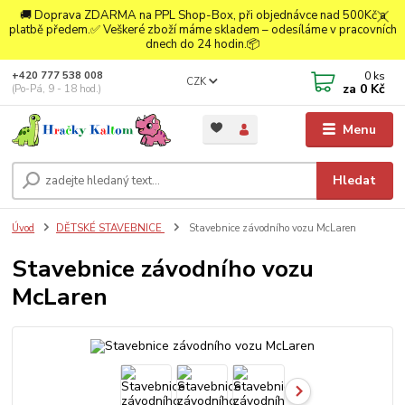
🚚 Doprava ZDARMA na PPL Shop-Box, při objednávce nad 500Kč a
platbě předem.✅ Veškeré zboží máme skladem – odesíláme v pracovních
dnech do 24 hodin.📦
0
ks
+420 777 538 008
CZK
za
0 Kč
(Po-Pá, 9 - 18 hod.)
Menu
Hledat
Úvod
DĚTSKÉ STAVEBNICE
Stavebnice závodního vozu McLaren
Stavebnice závodního vozu
McLaren