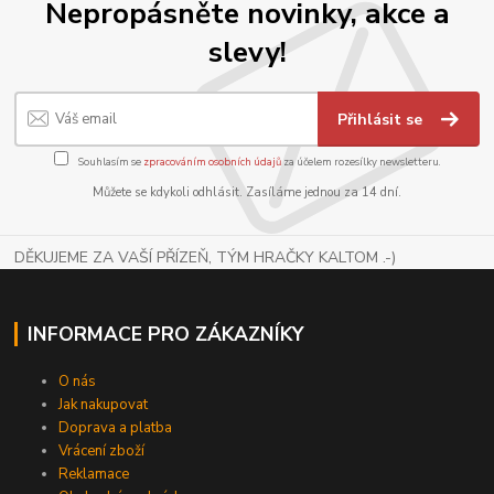
Nepropásněte novinky, akce a
slevy!
Přihlásit se
Souhlasím se
zpracováním osobních údajů
za účelem rozesílky newsletteru.
Můžete se kdykoli odhlásit. Zasíláme jednou za 14 dní.
DĚKUJEME ZA VAŠÍ PŘÍZEŇ, TÝM HRAČKY KALTOM .-)
INFORMACE PRO ZÁKAZNÍKY
O nás
Jak nakupovat
Doprava a platba
Vrácení zboží
Reklamace