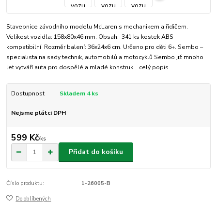
Stavebnice závodního modelu McLaren s mechanikem a řidičem.
Velikost vozidla: 158x80x46 mm. Obsah: 341 ks kostek ABS
kompatibilní Rozměr balení: 36x24x6 cm. Určeno pro děti 6+. Sembo –
specialista na sady technik, automobilů a motocyklů Sembo již mnoho
let vytváří auta pro dospělé a mladé konstruk...
celý popis
Dostupnost
Skladem 4 ks
Nejsme plátci DPH
599 Kč
/
ks
Přidat do košíku
Číslo produktu:
1-26005-B
Do oblíbených