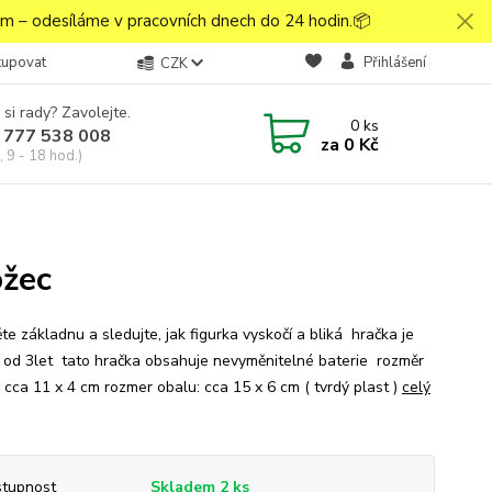
 – odesíláme v pracovních dnech do 24 hodin.📦
kupovat
Přihlášení
CZK
 si rady? Zavolejte.
0
ks
 777 538 008
za
0 Kč
 9 - 18 hod.)
ožec
te základnu a sledujte, jak figurka vyskočí a bliká hračka je
 od 3let tato hračka obsahuje nevyměnitelné baterie rozměr
: cca 11 x 4 cm rozmer obalu: cca 15 x 6 cm ( tvrdý plast )
celý
tupnost
Skladem 2 ks