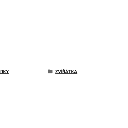
URKY
ZVÍŘÁTKA