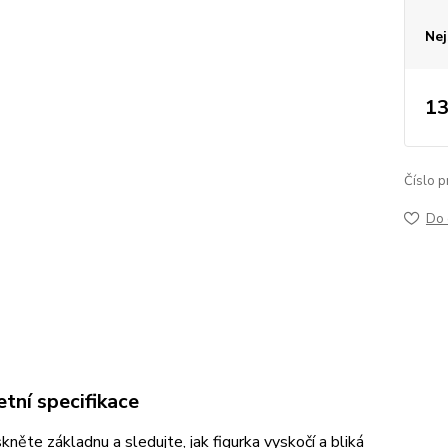
Nej
13
Číslo p
Do 
tní specifikace
skněte základnu a sledujte, jak figurka vyskočí a bliká