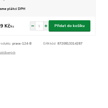
sme plátci DPH
9 Kč
Přidat do košíku
/
ks
roduktu:
prase-124-B
EAN kód:
8720813314287
oblíbených