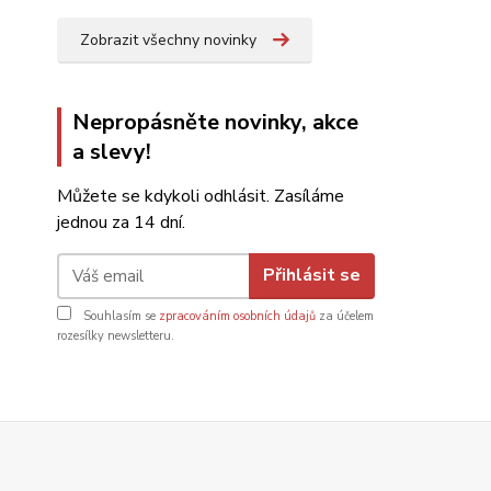
Zobrazit všechny novinky
Nepropásněte novinky, akce
a slevy!
Můžete se kdykoli odhlásit. Zasíláme
jednou za 14 dní.
Přihlásit se
Souhlasím se
zpracováním osobních údajů
za účelem
rozesílky newsletteru.