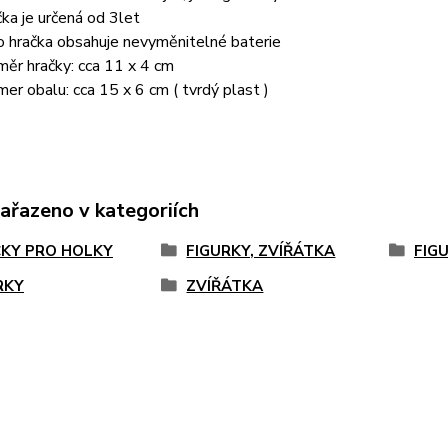
čka je určená od 3let
o hračka obsahuje nevyměnitelné baterie
měr hračky: cca 11 x 4 cm
mer obalu: cca 15 x 6 cm ( tvrdý plast )
zařazeno v kategoriích
KY PRO HOLKY
FIGURKY, ZVÍŘÁTKA
FIG
RKY
ZVÍŘÁTKA