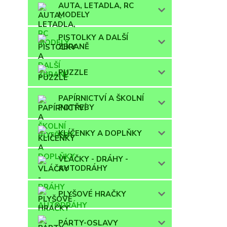
AUTA, LETADLA, RC
MODELY
PISTOLKY A DALŠÍ
ZBRANĚ
PUZZLE
PAPÍRNICTVÍ A ŠKOLNÍ
POTŘEBY
KLÍČENKY A DOPLŇKY
VLÁČKY - DRÁHY -
AUTODRÁHY
PLYŠOVÉ HRAČKY
PÁRTY-OSLAVY