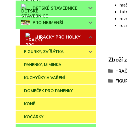
hra
DĚTSKÉ STAVEBNICE
tat
roz
PRO NEJMENŠÍ
roz
HRAČKY PRO HOLKY
FIGURKY, ZVÍŘÁTKA
Zboží 
PANENKY, MIMINKA
HRAČ
KUCHYŇKY A VAŘENÍ
FIGU
DOMEČEK PRO PANENKY
KONĚ
KOČÁRKY