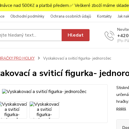
ávce nad 500Kč a platbě předem.✅ Veškeré zboží máme skladem
ace
Obchodní podmínky
Ochrana osobních údajů
Kontakty
Jak na
Nevíte
Hledat
+420
(Po-Pá,
HRAČKY PRO HOLKY
Vyskakovací a sviticí figurka- jednorožec
akovací a sviticí figurka- jednor
Stiskně
určená
hračky
popis
Dos