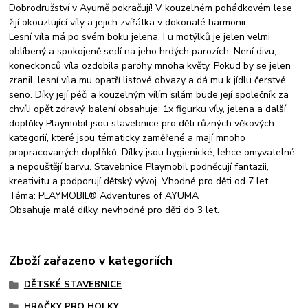
Dobrodružství v Ayumě pokračují! V kouzelném pohádkovém lese
žijí okouzlující víly a jejich zvířátka v dokonalé harmonii.
Lesní víla má po svém boku jelena. I u motýlků je jelen velmi
oblíbený a spokojeně sedí na jeho hrdých parozích. Není divu,
koneckonců víla ozdobila parohy mnoha květy. Pokud by se jelen
zranil, lesní víla mu opatří listové obvazy a dá mu k jídlu čerstvé
seno. Díky její péči a kouzelným vílím silám bude její společník za
chvíli opět zdravý. balení obsahuje: 1x figurku víly, jelena a další
doplňky Playmobil jsou stavebnice pro děti různých věkových
kategorií, které jsou tématicky zaměřené a mají mnoho
propracovaných doplňků. Dílky jsou hygienické, lehce omyvatelné
a nepouštějí barvu. Stavebnice Playmobil podněcují fantazii,
kreativitu a podporují dětský vývoj. Vhodné pro děti od 7 let.
Téma: PLAYMOBIL® Adventures of AYUMA
Obsahuje malé dílky, nevhodné pro děti do 3 let.
Zboží zařazeno v kategoriích
DĚTSKÉ STAVEBNICE
HRAČKY PRO HOLKY