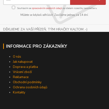
Souhlasím se
zpracováním osobních údajů
za účelem rozesílky newsletteru.
Můžete se kdykoli odhlásit. Zasíláme jednou za 14 dní.
DĚKUJEME ZA VAŠÍ PŘÍZEŇ, TÝM HRAČKY KALTOM .-)
INFORMACE PRO ZÁKAZNÍKY
O nás
Jak nakupovat
Doprava a platba
Vrácení zboží
Reklamace
Obchodní podmínky
Ochrana osobních údajů
Kontakty