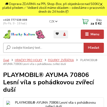
🚚 Doprava ZDARMA na PPL Shop-Box, při objednávce nad 500Kč a
platbě předem.✅ Veškeré zboží máme skladem – odesíláme v pracovních
dnech do 24 hodin.📦
0
ks
+420 777 538 008
CZK
za
0 Kč
(Po-Pá, 9 - 18 hod.)
Menu
Hledat
Úvod
HRAČKY PRO HOLKY
FIGURKY, ZVÍŘÁTKA
PLAYMOBIL®
AYUMA 70806 Lesní víla s pohádkovou zvířecí duší
PLAYMOBIL® AYUMA 70806
Lesní víla s pohádkovou zvířecí
duší