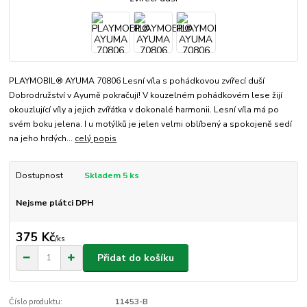
PLAYMOBIL® AYUMA 70806 Lesní víla s pohádkovou zvířecí duší
Dobrodružství v Ayumě pokračují! V kouzelném pohádkovém lese žijí
okouzlující víly a jejich zvířátka v dokonalé harmonii. Lesní víla má po
svém boku jelena. I u motýlků je jelen velmi oblíbený a spokojeně sedí
na jeho hrdých...
celý popis
Dostupnost
Skladem 5 ks
Nejsme plátci DPH
375 Kč
/
ks
Přidat do košíku
Číslo produktu:
11453-B