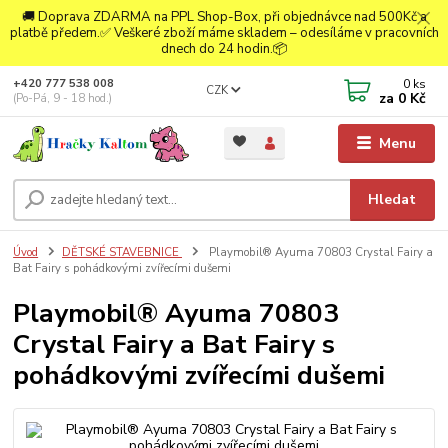
🚚 Doprava ZDARMA na PPL Shop-Box, při objednávce nad 500Kč a
platbě předem.✅ Veškeré zboží máme skladem – odesíláme v pracovních
dnech do 24 hodin.📦
0
ks
+420 777 538 008
CZK
za
0 Kč
(Po-Pá, 9 - 18 hod.)
Menu
Hledat
Úvod
DĚTSKÉ STAVEBNICE
Playmobil® Ayuma 70803 Crystal Fairy a
Bat Fairy s pohádkovými zvířecími dušemi
Playmobil® Ayuma 70803
Crystal Fairy a Bat Fairy s
pohádkovými zvířecími dušemi