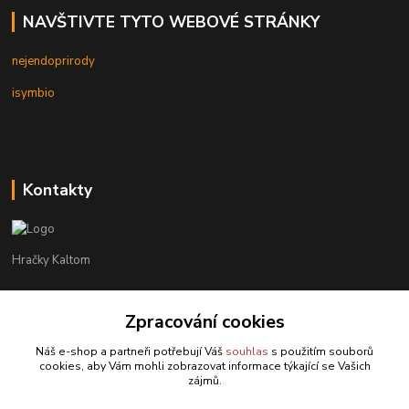
NAVŠTIVTE TYTO WEBOVÉ STRÁNKY
nejendoprirody
isymbio
Kontakty
Hračky Kaltom
Hračky Kaltom
Zpracování cookies
+420 777 538 008
(Po-Pá, 9 - 18 hod.)
Náš e-shop a partneři potřebují Váš
souhlas
s použitím souborů
cookies, aby Vám mohli zobrazovat informace týkající se Vašich
hrackykaltom@gmail.com
zájmů.