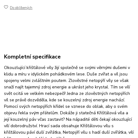
Do oblíbených
Kompletní specifikace
Okouzlující křišťálové víly žijí společně se svými věrnými dušemi v
klidu a míru v idylickém pohádkovém lese. Duše zvířat a víl jsou
spojeny velmi zvláštním poutem. Zlověstné netopýří víly se však
snaží najít tajemný zdroj energie a ukrást jeho krystal. Tím se vílí
svět ocitá ve velkém nebezpečí! Jedna ze zlověstných netopýřích
víl se právě dozvěděla, kde se kouzelný zdroj energie nachází.
Pomocí svých netopýřích křídel se vznese do oblak, aby o svém
objevu řekla svým přátelům. Dokáže ji statečná Křišťálová víla a
její kouzelný páv včas zastavit? Na nápadité děti čekají okouzlující
vílí dobrodružství. Hrací sada obsahuje Křišťálovou vílu s
křišťálovou páví duší zvířátka, Netopýří vílu s hadí duší zvířátka, vílí