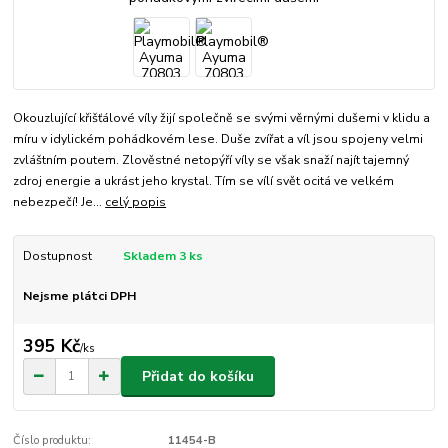
Okouzlující křišťálové víly žijí společně se svými věrnými dušemi v klidu a
míru v idylickém pohádkovém lese. Duše zvířat a víl jsou spojeny velmi
zvláštním poutem. Zlověstné netopýří víly se však snaží najít tajemný
zdroj energie a ukrást jeho krystal. Tím se vílí svět ocitá ve velkém
nebezpečí! Je...
celý popis
Dostupnost
Skladem 3 ks
Nejsme plátci DPH
395 Kč
/
ks
Přidat do košíku
Číslo produktu:
11454-B