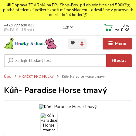
🚚 Doprava ZDARMA na PPL Shop-Box, při objednávce nad 500Kč a
platbě předem.✅ Veškeré zboží máme skladem – odesíláme v pracovních
dnech do 24 hodin.📦
0
ks
+420 777 538 008
CZK
za
0 Kč
(Po-Pá, 9 - 18 hod.)
Menu
Hledat
Úvod
HRAČKY PRO HOLKY
Kůň- Paradise Horse tmavý
Kůň- Paradise Horse tmavý