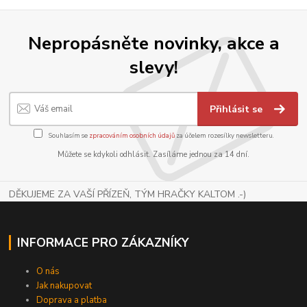
Nepropásněte novinky, akce a
slevy!
Přihlásit se
Souhlasím se
zpracováním osobních údajů
za účelem rozesílky newsletteru.
Můžete se kdykoli odhlásit. Zasíláme jednou za 14 dní.
DĚKUJEME ZA VAŠÍ PŘÍZEŇ, TÝM HRAČKY KALTOM .-)
INFORMACE PRO ZÁKAZNÍKY
O nás
Jak nakupovat
Doprava a platba