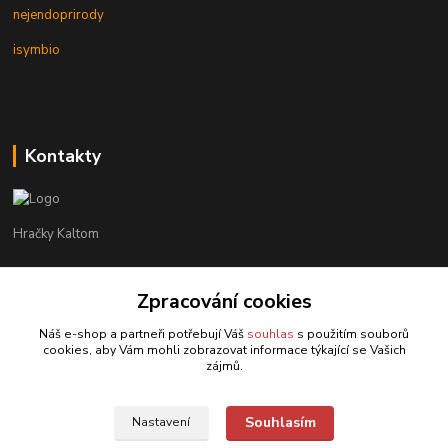
nejendoprirody
isymbio
Kontakty
Hračky Kaltom
Hračky Kaltom
+420 777 538 008
Zpracování cookies
(Po-Pá, 9 - 18 hod.)
Náš e-shop a partneři potřebují Váš
souhlas
s použitím souborů
cookies, aby Vám mohli zobrazovat informace týkající se Vašich
hrackykaltom@gmail.com
zájmů.
Souhlasím
Nastavení