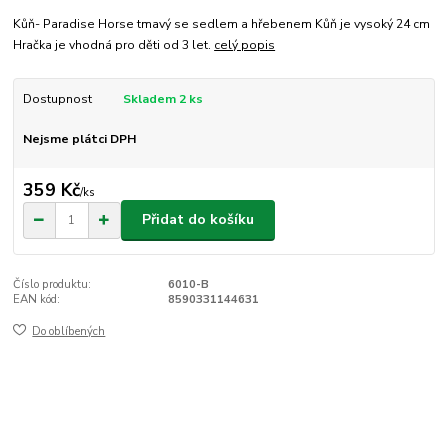
Kůň- Paradise Horse tmavý se sedlem a hřebenem Kůň je vysoký 24 cm
Hračka je vhodná pro děti od 3 let.
celý popis
Dostupnost
Skladem 2 ks
Nejsme plátci DPH
359 Kč
/
ks
Přidat do košíku
Číslo produktu:
6010-B
EAN kód:
8590331144631
Do oblíbených