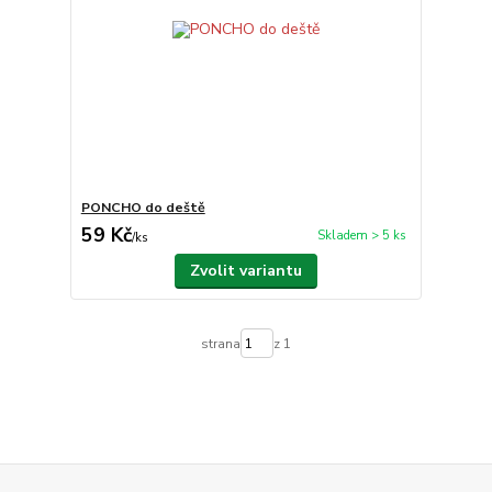
PONCHO do deště
59 Kč
Skladem > 5 ks
/
ks
Zvolit variantu
strana
z 1