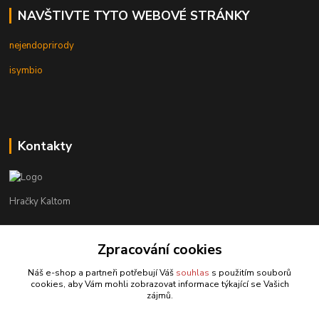
NAVŠTIVTE TYTO WEBOVÉ STRÁNKY
nejendoprirody
isymbio
Kontakty
Hračky Kaltom
Hračky Kaltom
+420 777 538 008
Zpracování cookies
(Po-Pá, 9 - 18 hod.)
Náš e-shop a partneři potřebují Váš
souhlas
s použitím souborů
cookies, aby Vám mohli zobrazovat informace týkající se Vašich
hrackykaltom@gmail.com
zájmů.