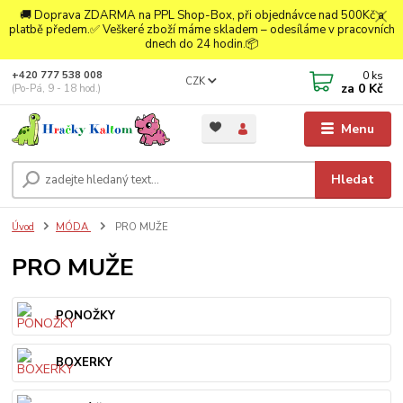
🚚 Doprava ZDARMA na PPL Shop-Box, při objednávce nad 500Kč a
platbě předem.✅ Veškeré zboží máme skladem – odesíláme v pracovních
dnech do 24 hodin.📦
0
ks
+420 777 538 008
CZK
za
0 Kč
(Po-Pá, 9 - 18 hod.)
Menu
Hledat
Úvod
MÓDA
PRO MUŽE
PRO MUŽE
PONOŽKY
BOXERKY