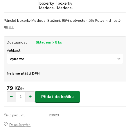
Pánské boxerky Medoosi Složení: 95% polyester, 5% Polyamid
celý
popis
Dostupnost
Skladem > 5 ks
Velikost
Nejsme plátci DPH
79 Kč
/
ks
Přidat do košíku
Číslo produktu:
23023
Do oblíbených