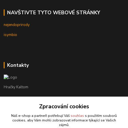
NAVŠTIVTE TYTO WEBOVÉ STRÁNKY
nejendoprirody
isymbio
Kontakty
Hračky Kaltom
Hračky Kaltom
Zpracování cookies
+420 777 538 008
(Po-Pá, 9 - 18 hod.)
Náš e-shop a partneři potřebují Váš
souhlas
s použitím souborů
cookies, aby Vám mohli zobrazovat informace týkající se Vašich
hrackykaltom@gmail.com
zájmů.