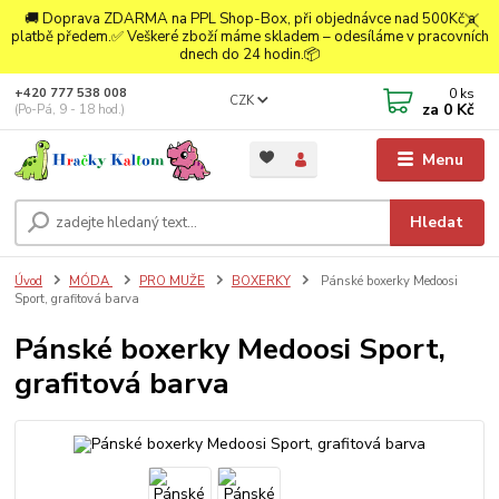
🚚 Doprava ZDARMA na PPL Shop-Box, při objednávce nad 500Kč a
platbě předem.✅ Veškeré zboží máme skladem – odesíláme v pracovních
dnech do 24 hodin.📦
0
ks
+420 777 538 008
CZK
za
0 Kč
(Po-Pá, 9 - 18 hod.)
Menu
Hledat
Úvod
MÓDA
PRO MUŽE
BOXERKY
Pánské boxerky Medoosi
Sport, grafitová barva
Pánské boxerky Medoosi Sport,
grafitová barva