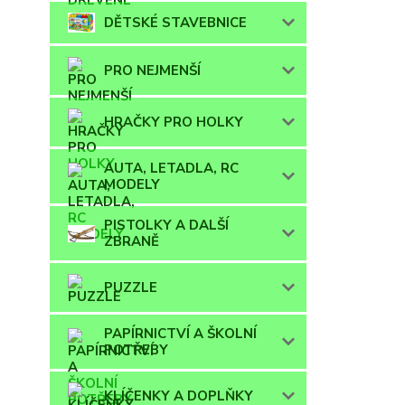
DĚTSKÉ STAVEBNICE
PRO NEJMENŠÍ
HRAČKY PRO HOLKY
AUTA, LETADLA, RC
MODELY
PISTOLKY A DALŠÍ
ZBRANĚ
PUZZLE
PAPÍRNICTVÍ A ŠKOLNÍ
POTŘEBY
KLÍČENKY A DOPLŇKY