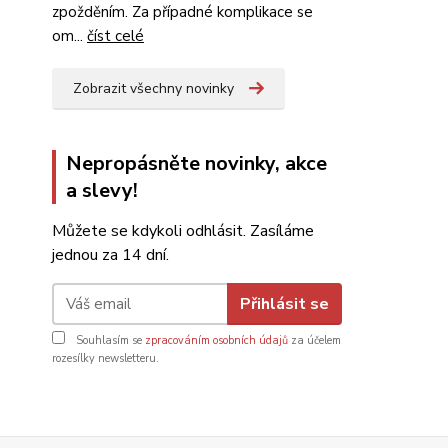
zpožděním. Za případné komplikace se
om...
číst celé
Zobrazit všechny novinky
Nepropásněte novinky, akce
a slevy!
Můžete se kdykoli odhlásit. Zasíláme
jednou za 14 dní.
Přihlásit se
Souhlasím se
zpracováním osobních údajů
za účelem
rozesílky newsletteru.