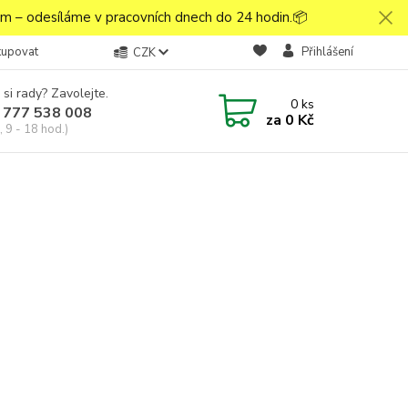
 – odesíláme v pracovních dnech do 24 hodin.📦
kupovat
Přihlášení
CZK
 si rady? Zavolejte.
0
ks
 777 538 008
za
0 Kč
 9 - 18 hod.)