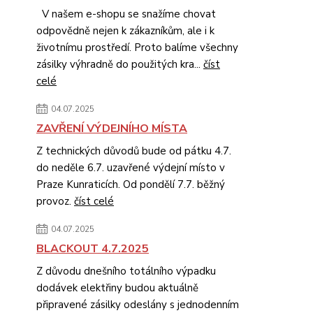
V našem e-shopu se snažíme chovat
odpovědně nejen k zákazníkům, ale i k
životnímu prostředí. Proto balíme všechny
zásilky výhradně do použitých kra...
číst
celé
04.07.2025
ZAVŘENÍ VÝDEJNÍHO MÍSTA
Z technických důvodů bude od pátku 4.7.
do neděle 6.7. uzavřené výdejní místo v
Praze Kunraticích. Od pondělí 7.7. běžný
provoz.
číst celé
04.07.2025
BLACKOUT 4.7.2025
Z důvodu dnešního totálního výpadku
dodávek elektřiny budou aktuálně
připravené zásilky odeslány s jednodenním