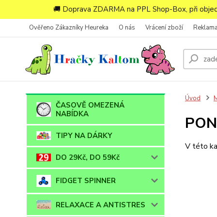
🚚 Doprava ZDARMA na PPL Shop-Box, při objedn
Ověřeno Zákazníky Heureka
O nás
Vrácení zboží
Reklam
Úvod
ČASOVĚ OMEZENÁ
NABÍDKA
PON
TIPY NA DÁRKY
V této ka
DO 29Kč, DO 59Kč
FIDGET SPINNER
RELAXACE A ANTISTRES