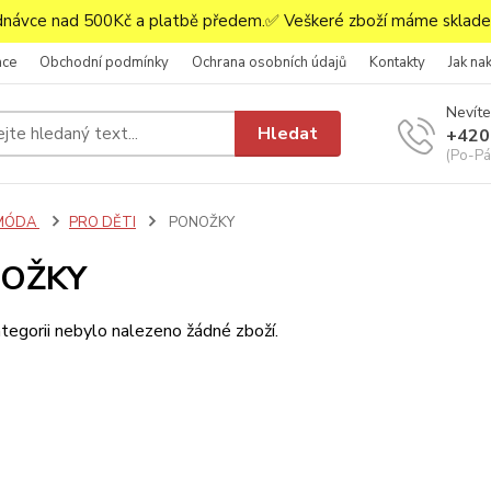
ávce nad 500Kč a platbě předem.✅ Veškeré zboží máme skladem
ace
Obchodní podmínky
Ochrana osobních údajů
Kontakty
Jak na
Nevíte
Hledat
+420
(Po-Pá,
MÓDA
PRO DĚTI
PONOŽKY
OŽKY
tegorii nebylo nalezeno žádné zboží.