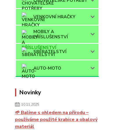
CHOVATELSKÉ POTŘEBY
VENKOVNÍ HRAČKY
MOBILY A
PŘÍSLUŠENSTVÍ
SBĚRATELSTVÍ
AUTO-MOTO
Novinky
10.11.2025
🌱 Balíme s ohledem na přírodu –
používáme použité krabice a obalový
materiál