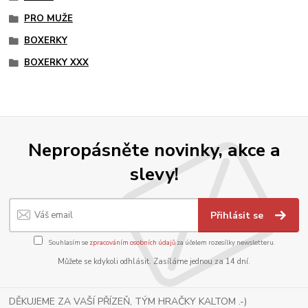
PRO MUŽE
BOXERKY
BOXERKY XXX
Nepropásněte novinky, akce a
slevy!
Přihlásit se
Souhlasím se
zpracováním osobních údajů
za účelem rozesílky newsletteru.
Můžete se kdykoli odhlásit. Zasíláme jednou za 14 dní.
DĚKUJEME ZA VAŠÍ PŘÍZEŇ, TÝM HRAČKY KALTOM .-)