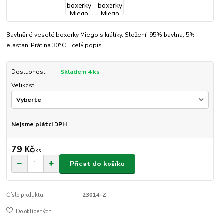
Bavlněné veselé boxerky Miego s králíky. Složení: 95% bavlna, 5%
elastan. Prát na 30°C.
celý popis
Dostupnost
Skladem 4 ks
Velikost
Nejsme plátci DPH
79 Kč
/
ks
Přidat do košíku
Číslo produktu:
23014-Z
Do oblíbených