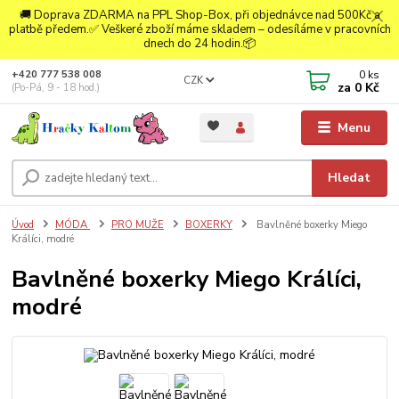
🚚 Doprava ZDARMA na PPL Shop-Box, při objednávce nad 500Kč a
platbě předem.✅ Veškeré zboží máme skladem – odesíláme v pracovních
dnech do 24 hodin.📦
0
ks
+420 777 538 008
CZK
za
0 Kč
(Po-Pá, 9 - 18 hod.)
Menu
Hledat
Úvod
MÓDA
PRO MUŽE
BOXERKY
Bavlněné boxerky Miego
Králíci, modré
Bavlněné boxerky Miego Králíci,
modré