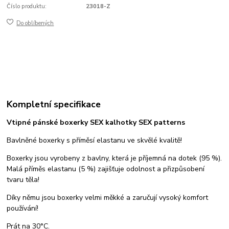
Číslo produktu:
23018-Z
Do oblíbených
Kompletní specifikace
Vtipné pánské boxerky SEX kalhotky SEX patterns
Bavlněné boxerky s příměsí elastanu ve skvělé kvalitě!
Boxerky jsou vyrobeny z bavlny, která je příjemná na dotek (95 %).
Malá příměs elastanu (5 %) zajišťuje odolnost a přizpůsobení
tvaru těla!
Díky němu jsou boxerky velmi měkké a zaručují vysoký komfort
používání!
Prát na 30°C.