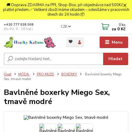
🚚 Doprava ZDARMA na PPL Shop-Box, při objednávce nad 500Kč a
platbě předem.✅ Veškeré zboží máme skladem – odesíláme v pracovních
dnech do 24 hodin.📦
0
ks
+420 777 538 008
CZK
za
0 Kč
(Po-Pá, 9 - 18 hod.)
Menu
Hledat
Úvod
MÓDA
PRO MUŽE
BOXERKY
Bavlněné boxerky Miego
Sex, tmavě modré
Bavlněné boxerky Miego Sex,
tmavě modré