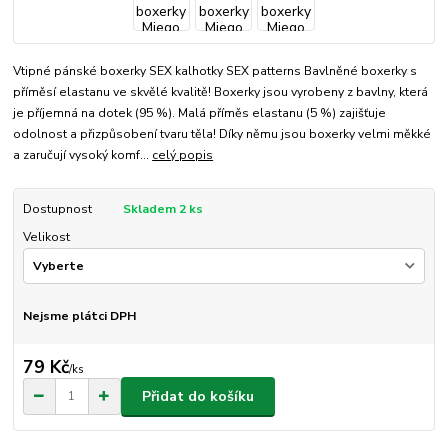
Vtipné pánské boxerky SEX kalhotky SEX patterns Bavlněné boxerky s
příměsí elastanu ve skvělé kvalitě! Boxerky jsou vyrobeny z bavlny, která
je příjemná na dotek (95 %). Malá příměs elastanu (5 %) zajišťuje
odolnost a přizpůsobení tvaru těla! Díky němu jsou boxerky velmi měkké
a zaručují vysoký komf...
celý popis
Dostupnost
Skladem 2 ks
Velikost
Nejsme plátci DPH
79 Kč
/
ks
Přidat do košíku