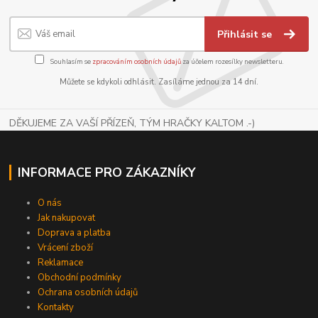
Přihlásit se
Souhlasím se
zpracováním osobních údajů
za účelem rozesílky newsletteru.
Můžete se kdykoli odhlásit. Zasíláme jednou za 14 dní.
DĚKUJEME ZA VAŠÍ PŘÍZEŇ, TÝM HRAČKY KALTOM .-)
INFORMACE PRO ZÁKAZNÍKY
O nás
Jak nakupovat
Doprava a platba
Vrácení zboží
Reklamace
Obchodní podmínky
Ochrana osobních údajů
Kontakty