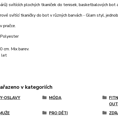
árů) svítících plochých tkaniček do tenisek, basketbalových bot 
ové svítící tkaničky do bot v různých barvách - Glam styl, jedno
v pračce.
 Polyester
0 cm. Mix barev.
 let
zařazeno v kategoriích
Y-OSLAVY
MÓDA
FIT
OUT
MUŽE
PRO DĚTI
ZDR