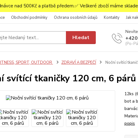
ávce nad 500Kč a platbě předem.✅ Veškeré zboží máme skladem
ace
Obchodní podmínky
Ochrana osobních údajů
Kontakty
Jak na
Nevíte
Hledat
+420
(Po-Pá,
FITNESS, SPORT, OUTDOOR
ZDRAVÍ A BEZPEČÍ
Noční svítící tkani
í svítící tkaničky 120 cm, 6 párů
12ks (
bot a b
barvác
Materi
popis