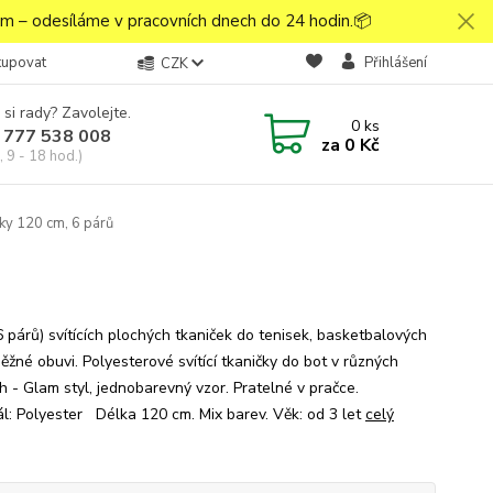
 – odesíláme v pracovních dnech do 24 hodin.📦
kupovat
Přihlášení
CZK
 si rady? Zavolejte.
0
ks
 777 538 008
za
0 Kč
 9 - 18 hod.)
čky 120 cm, 6 párů
6 párů) svítících plochých tkaniček do tenisek, basketbalových
ěžné obuvi. Polyesterové svítící tkaničky do bot v různých
h - Glam styl, jednobarevný vzor. Pratelné v pračce.
ál: Polyester Délka 120 cm. Mix barev. Věk: od 3 let
celý