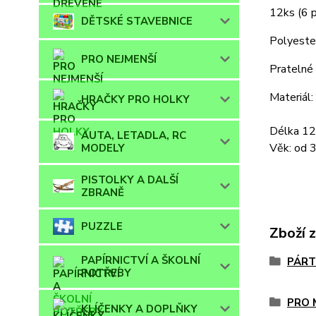
12ks (6 p
DĚTSKÉ STAVEBNICE
Polyester
PRO NEJMENŠÍ
Pratelné 
Materiál:
HRAČKY PRO HOLKY
Délka 12
AUTA, LETADLA, RC
Věk: od 3
MODELY
PISTOLKY A DALŠÍ
ZBRANĚ
PUZZLE
Zboží 
PAPÍRNICTVÍ A ŠKOLNÍ
PÁRT
POTŘEBY
PRO 
KLÍČENKY A DOPLŇKY