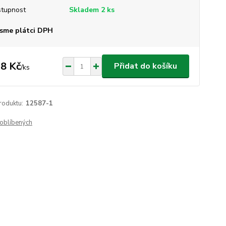
tupnost
Skladem 2 ks
sme plátci DPH
8 Kč
Přidat do košíku
/
ks
roduktu:
12587-1
oblíbených