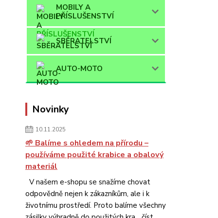
MOBILY A
PŘÍSLUŠENSTVÍ
SBĚRATELSTVÍ
AUTO-MOTO
Novinky
10.11.2025
🌱 Balíme s ohledem na přírodu –
používáme použité krabice a obalový
materiál
V našem e-shopu se snažíme chovat
odpovědně nejen k zákazníkům, ale i k
životnímu prostředí. Proto balíme všechny
zásilky výhradně do použitých kra...
číst