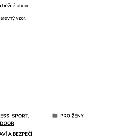
a běžné obuvi.
barevný vzor.
NESS, SPORT,
PRO ŽENY
DOOR
AVÍ A BEZPEČÍ