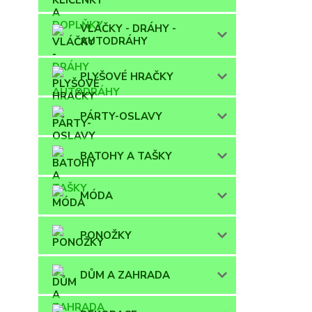
VLÁČKY - DRÁHY -
AUTODRÁHY
PLYŠOVÉ HRAČKY
PÁRTY-OSLAVY
BATOHY A TAŠKY
MÓDA
PONOŽKY
DŮM A ZAHRADA