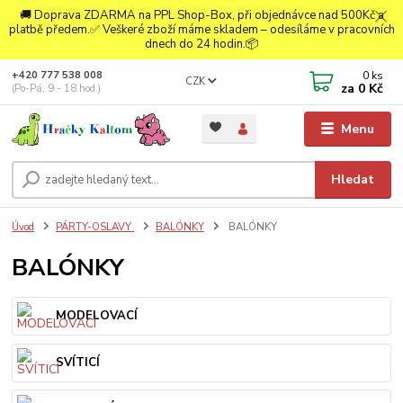
🚚 Doprava ZDARMA na PPL Shop-Box, při objednávce nad 500Kč a
platbě předem.✅ Veškeré zboží máme skladem – odesíláme v pracovních
dnech do 24 hodin.📦
0
ks
+420 777 538 008
CZK
za
0 Kč
(Po-Pá, 9 - 18 hod.)
Menu
Hledat
Úvod
PÁRTY-OSLAVY
BALÓNKY
BALÓNKY
BALÓNKY
MODELOVACÍ
SVÍTICÍ