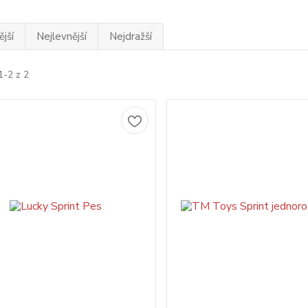
jší
Nejlevnější
Nejdražší
1-2 z 2