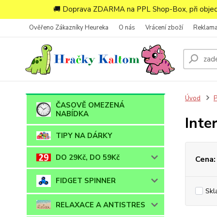
🚚 Doprava ZDARMA na PPL Shop-Box, při objedn
Ověřeno Zákazníky Heureka
O nás
Vrácení zboží
Reklam
Úvod
ČASOVĚ OMEZENÁ
NABÍDKA
Inte
TIPY NA DÁRKY
DO 29Kč, DO 59Kč
Cena:
FIDGET SPINNER
Skl
RELAXACE A ANTISTRES