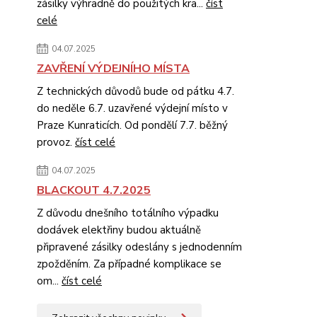
zásilky výhradně do použitých kra...
číst
celé
04.07.2025
ZAVŘENÍ VÝDEJNÍHO MÍSTA
Z technických důvodů bude od pátku 4.7.
do neděle 6.7. uzavřené výdejní místo v
Praze Kunraticích. Od pondělí 7.7. běžný
provoz.
číst celé
04.07.2025
BLACKOUT 4.7.2025
Z důvodu dnešního totálního výpadku
dodávek elektřiny budou aktuálně
připravené zásilky odeslány s jednodenním
zpožděním. Za případné komplikace se
om...
číst celé