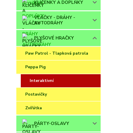
KLÍČENKY A DOPLŇKY
VLÁČKY - DRÁHY -
AUTODRÁHY
PLYŠOVÉ HRAČKY
Paw Patrol - Tlapková patrola
Peppa Pig
Interaktivní
Postavičky
Zvířátka
PÁRTY-OSLAVY