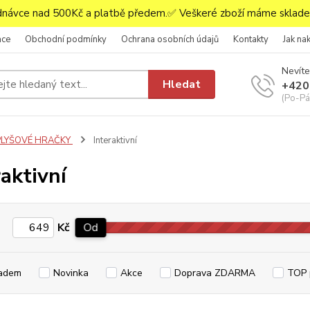
ávce nad 500Kč a platbě předem.✅ Veškeré zboží máme skladem
ace
Obchodní podmínky
Ochrana osobních údajů
Kontakty
Jak na
Nevíte
Hledat
+420
(Po-Pá,
PLYŠOVÉ HRAČKY
Interaktivní
raktivní
Kč
Od
adem
Novinka
Akce
Doprava ZDARMA
TOP 