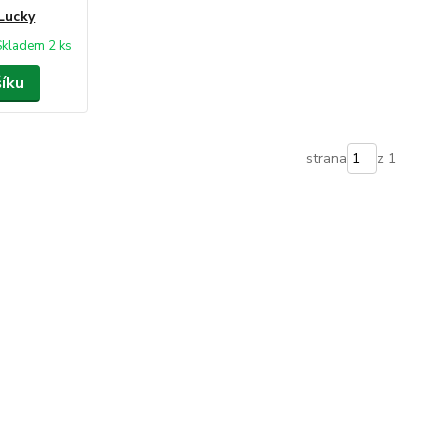
Lucky
Skladem 2 ks
šíku
strana
z 1