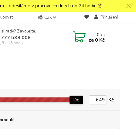
 – odesíláme v pracovních dnech do 24 hodin.📦
kupovat
Přihlášení
CZK
 si rady? Zavolejte.
0
ks
 777 538 008
za
0 Kč
 9 - 18 hod.)
Do
Kč
produkt