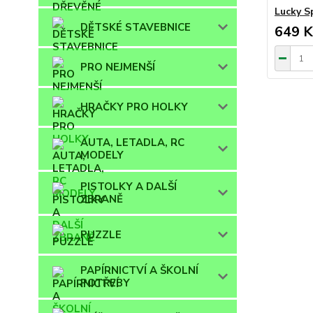
Lucky S
DĚTSKÉ STAVEBNICE
649 K
PRO NEJMENŠÍ
HRAČKY PRO HOLKY
AUTA, LETADLA, RC
MODELY
PISTOLKY A DALŠÍ
ZBRANĚ
PUZZLE
PAPÍRNICTVÍ A ŠKOLNÍ
POTŘEBY