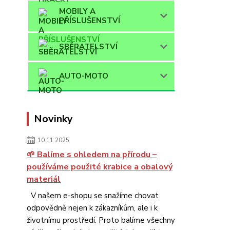
MOBILY A
PŘÍSLUŠENSTVÍ
SBĚRATELSTVÍ
AUTO-MOTO
Novinky
10.11.2025
🌱 Balíme s ohledem na přírodu –
používáme použité krabice a obalový
materiál
V našem e-shopu se snažíme chovat
odpovědně nejen k zákazníkům, ale i k
životnímu prostředí. Proto balíme všechny