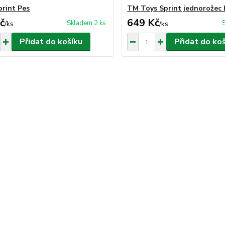
print Pes
TM Toys Sprint jednorožec 
č
649 Kč
Skladem 2 ks
/
ks
/
ks
Přidat do košíku
Přidat do ko