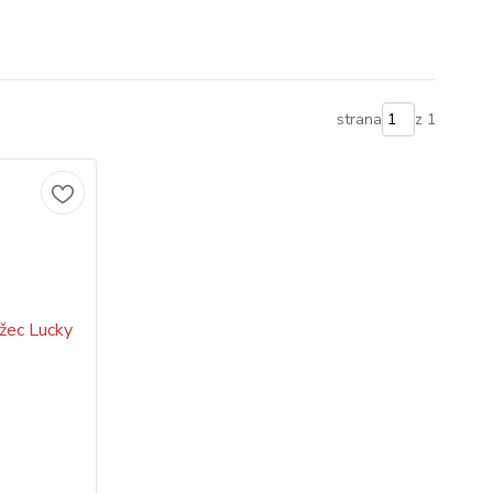
strana
z 1