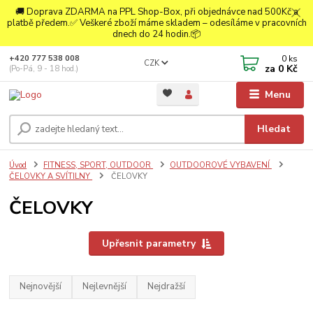
🚚 Doprava ZDARMA na PPL Shop-Box, při objednávce nad 500Kč a
platbě předem.✅ Veškeré zboží máme skladem – odesíláme v pracovních
dnech do 24 hodin.📦
0
ks
+420 777 538 008
CZK
za
0 Kč
(Po-Pá, 9 - 18 hod.)
Menu
Hledat
Úvod
FITNESS, SPORT, OUTDOOR
OUTDOOROVÉ VYBAVENÍ
ČELOVKY A SVÍTILNY
ČELOVKY
ČELOVKY
Upřesnit parametry
Nejnovější
Nejlevnější
Nejdražší