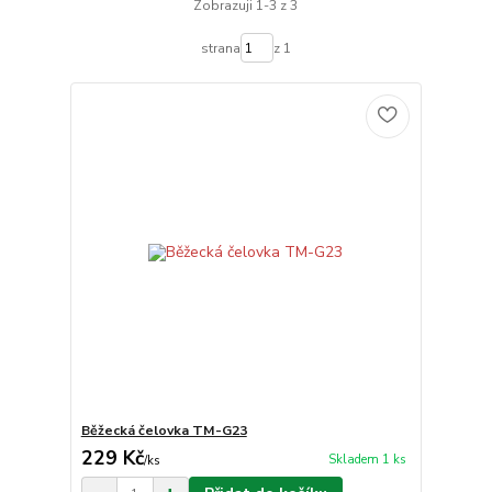
Zobrazuji 1-3 z 3
strana
z 1
Běžecká čelovka TM-G23
229 Kč
Skladem 1 ks
/
ks