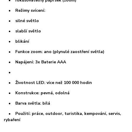
• fokusovatelný paprsek (zoom)
• Režimy svícení:
• silné světlo
• slabší světlo
• blikání
• Funkce zoom: ano (plynulé zaostření světla)
• Napájení: 3x Baterie AAA
•
• Životnost LED: více než 100 000 hodin
• Konstrukce: pevná, odolná
• Barva světla: bílá
• Použití: práce, outdoor, turistika, kempování, servis,
rybaření