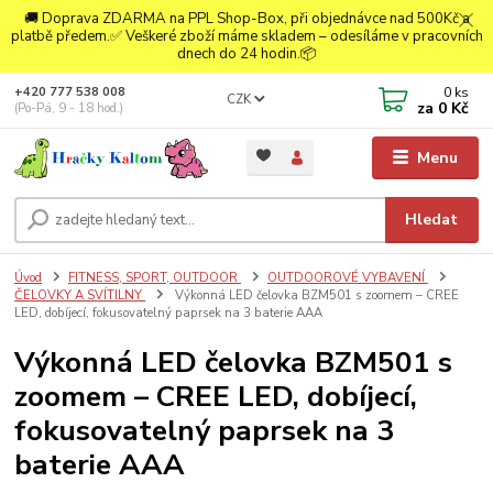
🚚 Doprava ZDARMA na PPL Shop-Box, při objednávce nad 500Kč a
platbě předem.✅ Veškeré zboží máme skladem – odesíláme v pracovních
dnech do 24 hodin.📦
0
ks
+420 777 538 008
CZK
za
0 Kč
(Po-Pá, 9 - 18 hod.)
Menu
Hledat
Úvod
FITNESS, SPORT, OUTDOOR
OUTDOOROVÉ VYBAVENÍ
ČELOVKY A SVÍTILNY
Výkonná LED čelovka BZM501 s zoomem – CREE
LED, dobíjecí, fokusovatelný paprsek na 3 baterie AAA
Výkonná LED čelovka BZM501 s
zoomem – CREE LED, dobíjecí,
fokusovatelný paprsek na 3
baterie AAA