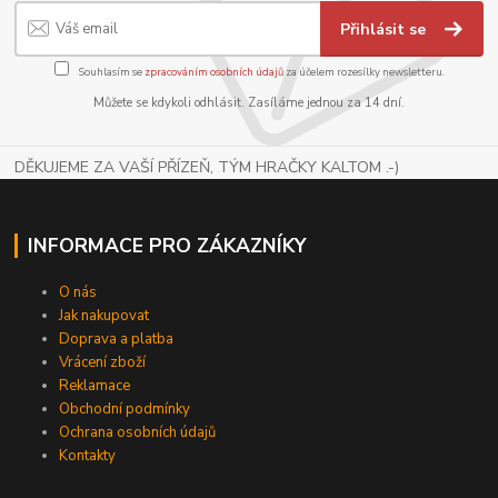
Přihlásit se
Souhlasím se
zpracováním osobních údajů
za účelem rozesílky newsletteru.
Můžete se kdykoli odhlásit. Zasíláme jednou za 14 dní.
DĚKUJEME ZA VAŠÍ PŘÍZEŇ, TÝM HRAČKY KALTOM .-)
INFORMACE PRO ZÁKAZNÍKY
O nás
Jak nakupovat
Doprava a platba
Vrácení zboží
Reklamace
Obchodní podmínky
Ochrana osobních údajů
Kontakty