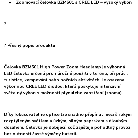
• Zoomovací čelovka BZM501 s CREE LED – vysoký výkon
?
? Přesný popis produktu
Čelovka BZM501 High Power Zoom Headlamp je výkonná
LED čelovka určená pro náročné použití v terénu, při práci,
turistice, kempování nebo nočních aktivitách. Je osazena
výkonnou CREE LED diodou, která poskytuje intenzivní
světelný výkon s možností plynulého zaostření (zoomu).
Díky fokusovatelné optice lze snadno přepínat mezi širokým
rozptýleným světlem a úzkým, silným paprskem s dlouhým
dosahem. Čelovka je dobíjecí, což zajišťuje pohodlný provoz
bez nutnosti časté výměny baterií.