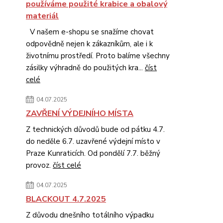
používáme použité krabice a obalový
materiál
V našem e-shopu se snažíme chovat
odpovědně nejen k zákazníkům, ale i k
životnímu prostředí. Proto balíme všechny
zásilky výhradně do použitých kra...
číst
celé
04.07.2025
ZAVŘENÍ VÝDEJNÍHO MÍSTA
Z technických důvodů bude od pátku 4.7.
do neděle 6.7. uzavřené výdejní místo v
Praze Kunraticích. Od pondělí 7.7. běžný
provoz.
číst celé
04.07.2025
BLACKOUT 4.7.2025
Z důvodu dnešního totálního výpadku