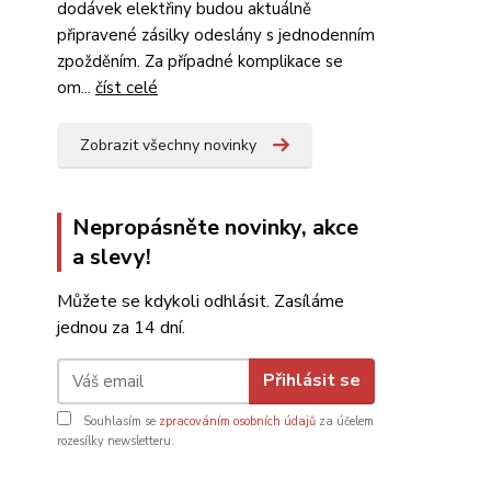
dodávek elektřiny budou aktuálně
připravené zásilky odeslány s jednodenním
zpožděním. Za případné komplikace se
om...
číst celé
Zobrazit všechny novinky
Nepropásněte novinky, akce
a slevy!
Můžete se kdykoli odhlásit. Zasíláme
jednou za 14 dní.
Přihlásit se
Souhlasím se
zpracováním osobních údajů
za účelem
rozesílky newsletteru.