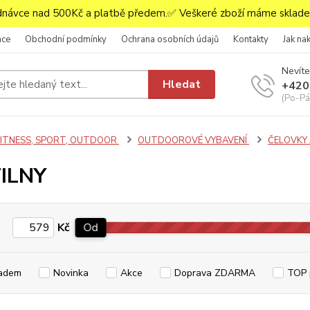
ávce nad 500Kč a platbě předem.✅ Veškeré zboží máme skladem
ace
Obchodní podmínky
Ochrana osobních údajů
Kontakty
Jak na
Nevíte
Hledat
+420
(Po-Pá,
FITNESS, SPORT, OUTDOOR
OUTDOOROVÉ VYBAVENÍ
ČELOVKY 
TILNY
Kč
Od
adem
Novinka
Akce
Doprava ZDARMA
TOP 