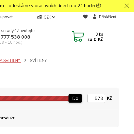
 – odesíláme v pracovních dnech do 24 hodin.📦
kupovat
Přihlášení
CZK
 si rady? Zavolejte.
0
ks
 777 538 008
za
0 Kč
 9 - 18 hod.)
A SVÍTILNY
SVÍTILNY
Do
Kč
produkt