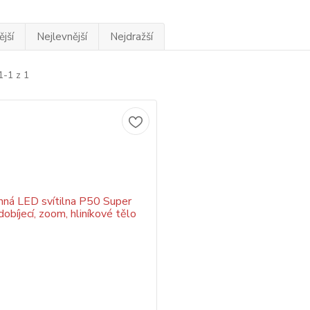
jší
Nejlevnější
Nejdražší
1-1 z 1