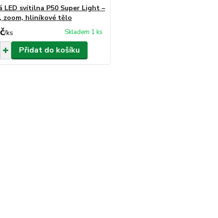
 LED svítilna P50 Super Light –
, zoom, hliníkové tělo
č
Skladem 1 ks
/
ks
Přidat do košíku