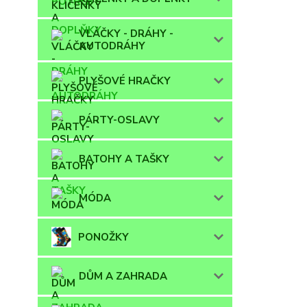
VLÁČKY - DRÁHY -
AUTODRÁHY
PLYŠOVÉ HRAČKY
PÁRTY-OSLAVY
BATOHY A TAŠKY
MÓDA
PONOŽKY
DŮM A ZAHRADA