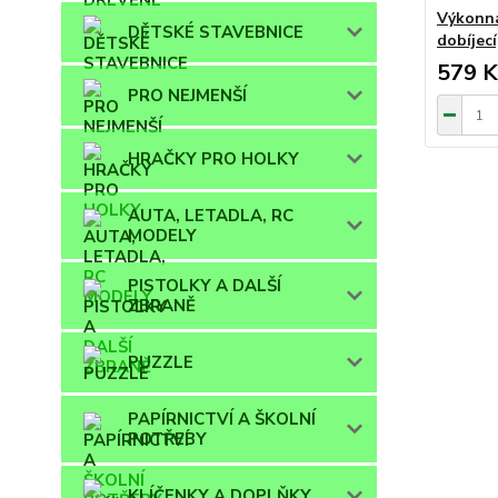
Výkonná
DĚTSKÉ STAVEBNICE
dobíjecí
579 K
PRO NEJMENŠÍ
HRAČKY PRO HOLKY
AUTA, LETADLA, RC
MODELY
PISTOLKY A DALŠÍ
ZBRANĚ
PUZZLE
PAPÍRNICTVÍ A ŠKOLNÍ
POTŘEBY
KLÍČENKY A DOPLŇKY