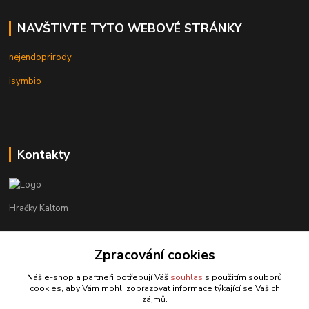
NAVŠTIVTE TYTO WEBOVÉ STRÁNKY
nejendoprirody
isymbio
Kontakty
Hračky Kaltom
Hračky Kaltom
+420 777 538 008
Zpracování cookies
(Po-Pá, 9 - 18 hod.)
Náš e-shop a partneři potřebují Váš
souhlas
s použitím souborů
cookies, aby Vám mohli zobrazovat informace týkající se Vašich
hrackykaltom@gmail.com
zájmů.