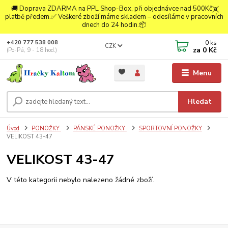
🚚 Doprava ZDARMA na PPL Shop-Box, při objednávce nad 500Kč a
platbě předem.✅ Veškeré zboží máme skladem – odesíláme v pracovních
dnech do 24 hodin.📦
0
ks
+420 777 538 008
CZK
za
0 Kč
(Po-Pá, 9 - 18 hod.)
Menu
Hledat
Úvod
PONOŽKY
PÁNSKÉ PONOŽKY
SPORTOVNÍ PONOŽKY
VELIKOST 43-47
VELIKOST 43-47
V této kategorii nebylo nalezeno žádné zboží.