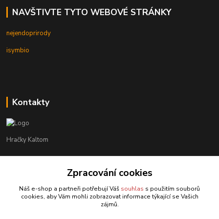
NAVŠTIVTE TYTO WEBOVÉ STRÁNKY
nejendoprirody
isymbio
Kontakty
Hračky Kaltom
Hračky Kaltom
Zpracování cookies
+420 777 538 008
(Po-Pá, 9 - 18 hod.)
Náš e-shop a partneři potřebují Váš
souhlas
s použitím souborů
cookies, aby Vám mohli zobrazovat informace týkající se Vašich
hrackykaltom@gmail.com
zájmů.