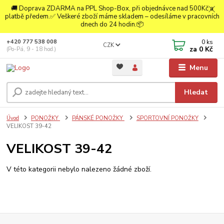
🚚 Doprava ZDARMA na PPL Shop-Box, při objednávce nad 500Kč a
platbě předem.✅ Veškeré zboží máme skladem – odesíláme v pracovních
dnech do 24 hodin.📦
0
ks
+420 777 538 008
CZK
za
0 Kč
(Po-Pá, 9 - 18 hod.)
Menu
Hledat
Úvod
PONOŽKY
PÁNSKÉ PONOŽKY
SPORTOVNÍ PONOŽKY
VELIKOST 39-42
VELIKOST 39-42
V této kategorii nebylo nalezeno žádné zboží.