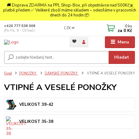
🚚 Doprava ZDARMA na PPL Shop-Box, při objednávce nad 500Kč a
platbě předem.✅ Veškeré zboží máme skladem – odesíláme v pracovních
dnech do 24 hodin.📦
0
ks
+420 777 538 008
CZK
za
0 Kč
(Po-Pá, 9 - 18 hod.)
Menu
Hledat
Úvod
PONOŽKY
DÁMSKÉ PONOŽKY
VTIPNÉ A VESELÉ PONOŽKY
VTIPNÉ A VESELÉ PONOŽKY
VELIKOST 39-42
VELIKOST 35-38