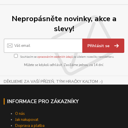
Nepropásněte novinky, akce a
slevy!
Přihlásit se
Souhlasím se
zpracováním osobních údajů
za účelem rozesílky newsletteru.
Můžete se kdykoli odhlásit. Zasíláme jednou za 14 dní.
DĚKUJEME ZA VAŠÍ PŘÍZEŇ, TÝM HRAČKY KALTOM .-)
INFORMACE PRO ZÁKAZNÍKY
O nás
Jak nakupovat
Doprava a platba