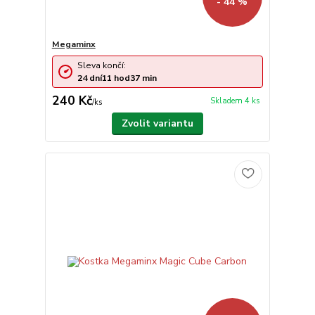
- 44 %
Megaminx
Sleva končí:
24
dní
11
hod
37
min
240 Kč
Skladem 4 ks
/
ks
Zvolit variantu