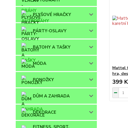
PLYŠOVÉ HRAČKY
PÁRTY-OSLAVY
BATOHY A TAŠKY
MÓDA
Mattel 
hra, de
PONOŽKY
399 K
DŮM A ZAHRADA
DEKORACE
FITNESS, SPORT,