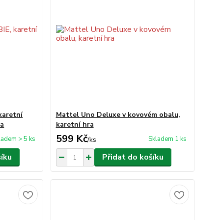
karetní
Mattel Uno Deluxe v kovovém obalu,
ra
karetní hra
599 Kč
ladem > 5 ks
Skladem 1 ks
/
ks
šíku
Přidat do košíku