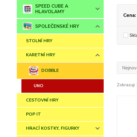
SPEED CUBE A
HLAVOLAMY
Cena:
SPOLEČENSKÉ HRY
Skl
STOLNÍ HRY
KARETNÍ HRY
Nejnově
DOBBLE
Zobrazuji 
UNO
CESTOVNÍ HRY
POP IT
HRACÍ KOSTKY, FIGURKY