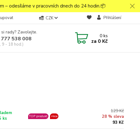
 – odesíláme v pracovních dnech do 24 hodin.📦
kupovat
Přihlášení
CZK
 si rady? Zavolejte.
0
ks
 777 538 008
za
0 Kč
 9 - 18 hod.)
129 Kč
ladem
28 % sleva
TOP produkt
Akce
5 ks
93 Kč