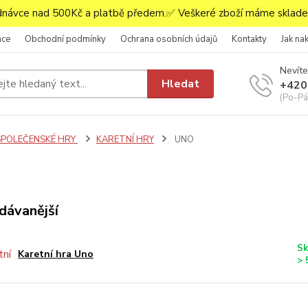
ávce nad 500Kč a platbě předem.✅ Veškeré zboží máme skladem
ace
Obchodní podmínky
Ochrana osobních údajů
Kontakty
Jak na
Nevíte
Hledat
+420
(Po-Pá,
SPOLEČENSKÉ HRY
KARETNÍ HRY
UNO
O
dávanější
Sk
Karetní hra Uno
> 