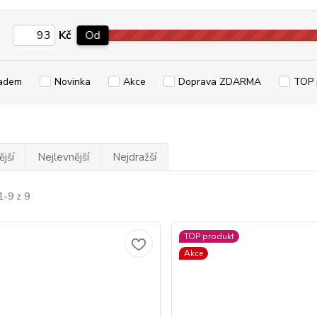
Kč
Od
adem
Novinka
Akce
Doprava ZDARMA
TOP 
jší
Nejlevnější
Nejdražší
1-9 z 9
TOP produkt
Akce