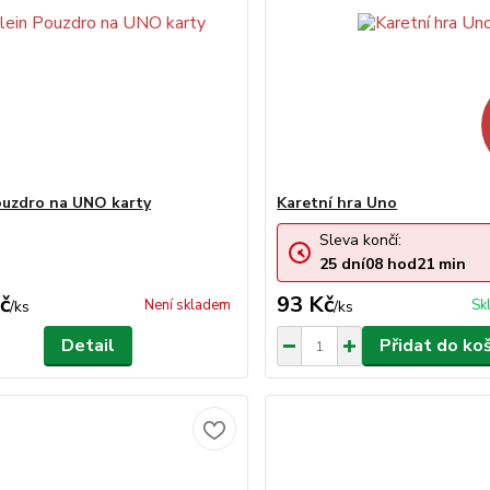
ouzdro na UNO karty
Karetní hra Uno
Sleva končí:
25
dní
08
hod
21
min
č
93 Kč
Není skladem
Sk
/
ks
/
ks
Detail
Přidat do ko