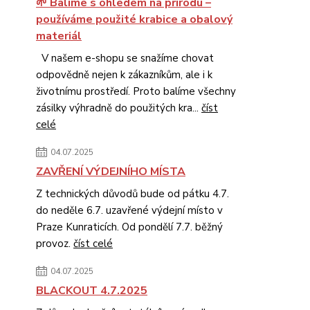
🌱 Balíme s ohledem na přírodu –
používáme použité krabice a obalový
materiál
V našem e-shopu se snažíme chovat
odpovědně nejen k zákazníkům, ale i k
životnímu prostředí. Proto balíme všechny
zásilky výhradně do použitých kra...
číst
celé
04.07.2025
ZAVŘENÍ VÝDEJNÍHO MÍSTA
Z technických důvodů bude od pátku 4.7.
do neděle 6.7. uzavřené výdejní místo v
Praze Kunraticích. Od pondělí 7.7. běžný
provoz.
číst celé
04.07.2025
BLACKOUT 4.7.2025