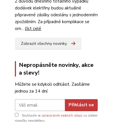
Z důvodu dnešního totálního výpadku
dodávek elektřiny budou aktuálně
připravené zásilky odeslány s jednodenním
zpožděním. Za případné komplikace se
om...
číst celé
Zobrazit všechny novinky
Nepropásněte novinky, akce
a slevy!
Můžete se kdykoli odhlásit. Zasíláme
jednou za 14 dní.
Přihlásit se
Souhlasím se
zpracováním osobních údajů
za účelem
rozesílky newsletteru.