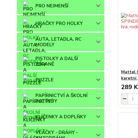
PRO NEJMENŠÍ
HRAČKY PRO HOLKY
AUTA, LETADLA, RC
MODELY
PISTOLKY A DALŠÍ
ZBRANĚ
Mattel
karetní
PUZZLE
289 K
PAPÍRNICTVÍ A ŠKOLNÍ
POTŘEBY
KLÍČENKY A DOPLŇKY
VLÁČKY - DRÁHY -
AUTODRÁHY