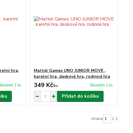
etní hra,
Mattel Games UNO JUNIOR MOVE ,
karetní hra, desková hra, rodinná hra
349 Kč
Skladem 1 ks
Skladem 1 ks
/
ks
šíku
Přidat do košíku
strana
z 1