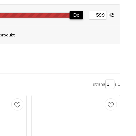
Do
Kč
produkt
strana
z 1