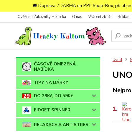
🚚 Doprava ZDARMA na PPL Shop-Box, při objedn
Ověřeno Zákazníky Heureka
O nás
Vrácení zboží
Reklam
Úvod
ČASOVĚ OMEZENÁ
NABÍDKA
UN
TIPY NA DÁRKY
Nejpro
DO 29Kč, DO 59Kč
1.
FIDGET SPINNER
RELAXACE A ANTISTRES