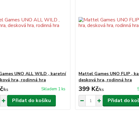
Games UNO ALL WILD , karetní
Mattel Games UNO FLIP , kar
sková hra, rodinná hra
desková hra, rodinná hra
č
399 Kč
Skladem 1 ks
/
ks
/
ks
Přidat do košíku
Přidat do ko