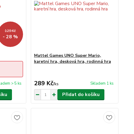
129 Kč
- 28 %
Mattel Games UNO Super Mario,
karetní hra, desková hra, rodinná hra
289 Kč
ladem > 5 ks
Skladem 1 ks
/
ks
šíku
Přidat do košíku