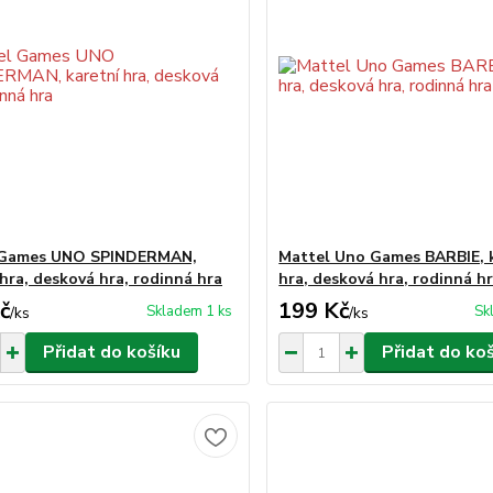
 Games UNO SPINDERMAN,
Mattel Uno Games BARBIE, 
 hra, desková hra, rodinná hra
hra, desková hra, rodinná h
č
199 Kč
Skladem 1 ks
Sk
/
ks
/
ks
Přidat do košíku
Přidat do ko