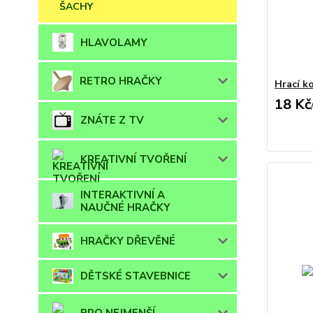
ŠACHY
HLAVOLAMY
RETRO HRAČKY
Hrací k
18 Kč
ZNÁTE Z TV
KREATIVNÍ TVOŘENÍ
INTERAKTIVNÍ A
NAUČNÉ HRAČKY
HRAČKY DŘEVĚNÉ
DĚTSKÉ STAVEBNICE