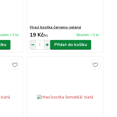
Hrací kostka červeno-zelená
19 Kč
ladem > 5 ks
Skladem > 5 ks
/
ks
šíku
Přidat do košíku