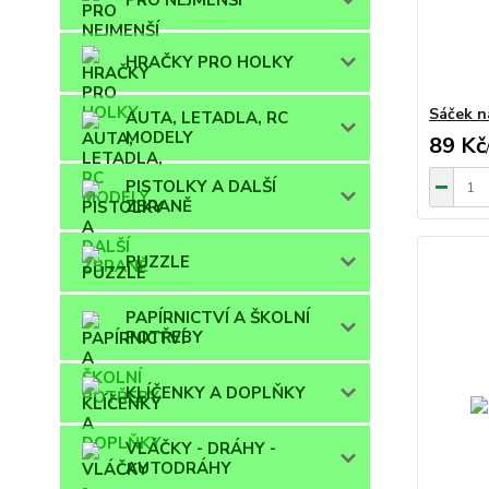
PRO NEJMENŠÍ
HRAČKY PRO HOLKY
Sáček n
AUTA, LETADLA, RC
MODELY
89 Kč
PISTOLKY A DALŠÍ
ZBRANĚ
PUZZLE
PAPÍRNICTVÍ A ŠKOLNÍ
POTŘEBY
KLÍČENKY A DOPLŇKY
VLÁČKY - DRÁHY -
AUTODRÁHY