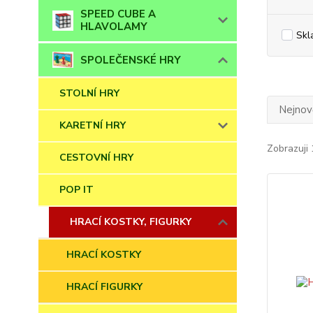
SPEED CUBE A
HLAVOLAMY
Skl
SPOLEČENSKÉ HRY
STOLNÍ HRY
Nejnově
KARETNÍ HRY
Zobrazuji 
CESTOVNÍ HRY
POP IT
HRACÍ KOSTKY, FIGURKY
HRACÍ KOSTKY
HRACÍ FIGURKY