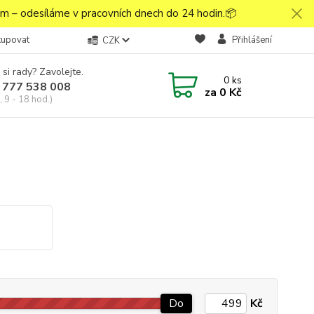
 – odesíláme v pracovních dnech do 24 hodin.📦
kupovat
Přihlášení
CZK
 si rady? Zavolejte.
0
ks
 777 538 008
za
0 Kč
 9 - 18 hod.)
Do
Kč