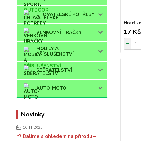
CHOVATELSKÉ POTŘEBY
Hrací k
17 Kč
VENKOVNÍ HRAČKY
MOBILY A
PŘÍSLUŠENSTVÍ
SBĚRATELSTVÍ
AUTO-MOTO
Novinky
10.11.2025
🌱 Balíme s ohledem na přírodu –