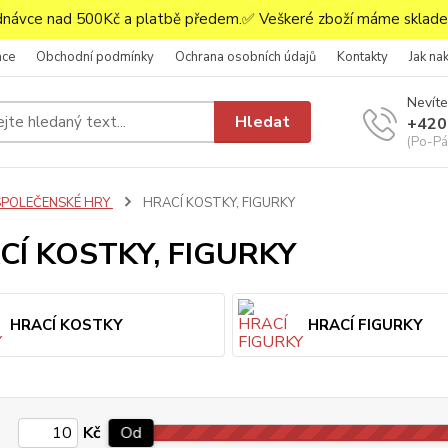
ávce nad 500Kč a platbě předem.✅ Veškeré zboží máme skladem
ace
Obchodní podmínky
Ochrana osobních údajů
Kontakty
Jak na
Nevíte
Hledat
+420
(Po-Pá,
SPOLEČENSKÉ HRY
HRACÍ KOSTKY, FIGURKY
CÍ KOSTKY, FIGURKY
HRACÍ KOSTKY
HRACÍ FIGURKY
Kč
Od