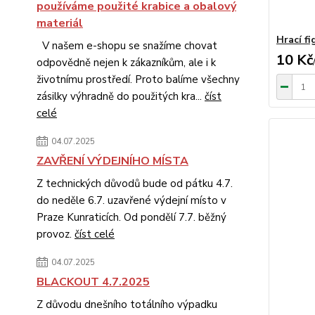
používáme použité krabice a obalový
materiál
Hrací fi
V našem e-shopu se snažíme chovat
10 Kč
odpovědně nejen k zákazníkům, ale i k
životnímu prostředí. Proto balíme všechny
zásilky výhradně do použitých kra...
číst
celé
04.07.2025
ZAVŘENÍ VÝDEJNÍHO MÍSTA
Z technických důvodů bude od pátku 4.7.
do neděle 6.7. uzavřené výdejní místo v
Praze Kunraticích. Od pondělí 7.7. běžný
provoz.
číst celé
04.07.2025
BLACKOUT 4.7.2025
Z důvodu dnešního totálního výpadku