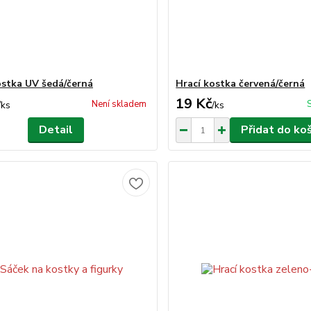
ostka UV šedá/černá
Hrací kostka červená/černá
19 Kč
Není skladem
/
ks
/
ks
Detail
Přidat do ko