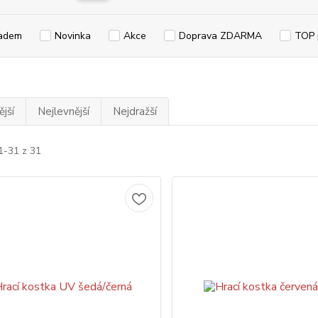
adem
Novinka
Akce
Doprava ZDARMA
TOP 
jší
Nejlevnější
Nejdražší
1-31 z 31