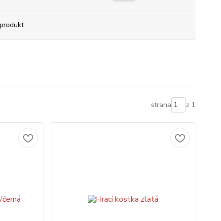
produkt
strana
z 1