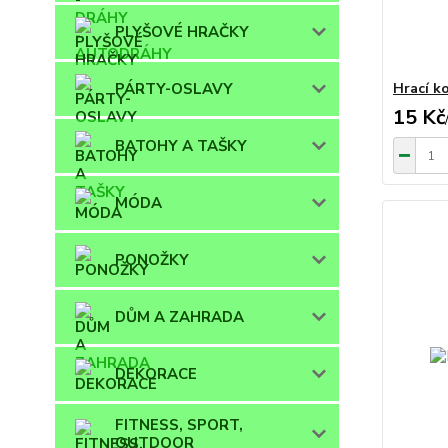
PLYŠOVÉ HRAČKY
Hrací k
PÁRTY-OSLAVY
15 Kč
BATOHY A TAŠKY
MÓDA
PONOŽKY
DŮM A ZAHRADA
DEKORACE
FITNESS, SPORT,
OUTDOOR