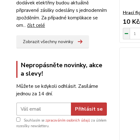
dodávek elektřiny budou aktuálně
připravené zásilky odeslány s jednodenním
Hrací fi
zpožděním. Za případné komplikace se
10 Kč
om...
číst celé
Zobrazit všechny novinky
Nepropásněte novinky, akce
a slevy!
Můžete se kdykoli odhlásit. Zasíláme
jednou za 14 dní.
Přihlásit se
Souhlasím se
zpracováním osobních údajů
za účelem
rozesílky newsletteru.