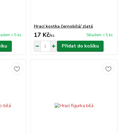
Hrací kostka černobílá/ zlatá
17 Kč
ladem > 5 ks
Skladem > 5 ks
/
ks
šíku
Přidat do košíku