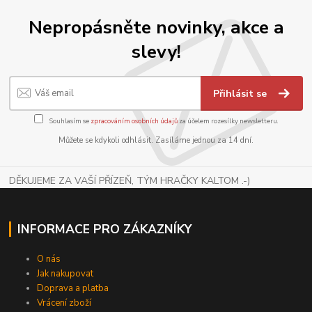
Nepropásněte novinky, akce a
slevy!
Přihlásit se
Souhlasím se
zpracováním osobních údajů
za účelem rozesílky newsletteru.
Můžete se kdykoli odhlásit. Zasíláme jednou za 14 dní.
DĚKUJEME ZA VAŠÍ PŘÍZEŇ, TÝM HRAČKY KALTOM .-)
INFORMACE PRO ZÁKAZNÍKY
O nás
Jak nakupovat
Doprava a platba
Vrácení zboží