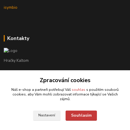
isymbio
Kontakty
Hračky Kaltom
Hračky Kaltom
Zpracování cookies
+420 777 538 008
(Po-Pá, 9 - 18 hod.)
Náš e-shop a partneři potřebují Váš
souhlas
s použitím souborů
cookies, aby Vám mohli zobrazovat informace týkající se Vašich
hrackykaltom@gmail.com
zájmů.
Souhlasím
Nastavení