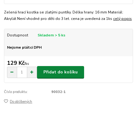
Zelená hrací kostka se zlatými puntíky. Délka hrany: 16 mm Materiál:
Akrylát Není vhodné pro děti do 3 let. cena je uvedená za 1ks
celý popis
Dostupnost
Skladem > 5 ks
Nejsme plátci DPH
129 Kč
/
ks
Přidat do košíku
Číslo produktu:
90032-1
Do oblíbených