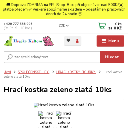
🚚 Doprava ZDARMA na PPL Shop-Box, při objednávce nad 500Kč a
platbě předem.✅ Veškeré zboží máme skladem – odesíláme v pracovních
dnech do 24 hodin.📦
0
ks
+420 777 538 008
CZK
za
0 Kč
(Po-Pá, 9 - 18 hod.)
Menu
Hledat
Úvod
SPOLEČENSKÉ HRY
HRACÍ KOSTKY, FIGURKY
Hrací kostka
zeleno zlatá 10ks
Hrací kostka zeleno zlatá 10ks