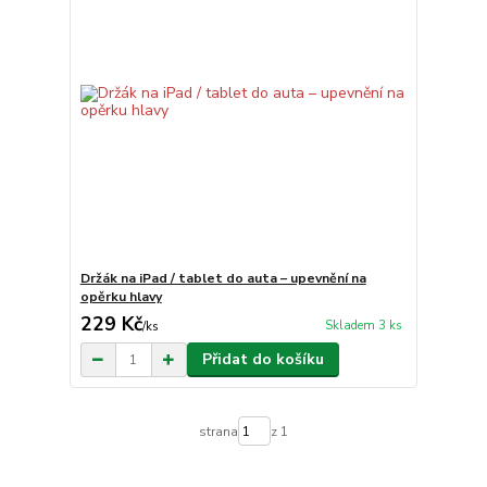
Držák na iPad / tablet do auta – upevnění na
opěrku hlavy
229 Kč
Skladem 3 ks
/
ks
Přidat do košíku
strana
z 1