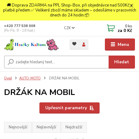
🚚 Doprava ZDARMA na PPL Shop-Box, při objednávce nad 500Kč a
platbě předem.✅ Veškeré zboží máme skladem – odesíláme v pracovních
dnech do 24 hodin.📦
0
ks
+420 777 538 008
CZK
za
0 Kč
(Po-Pá, 9 - 18 hod.)
Menu
Hledat
Úvod
AUTO-MOTO
DRŽÁK NA MOBIL
DRŽÁK NA MOBIL
Upřesnit parametry
Nejnovější
Nejlevnější
Nejdražší